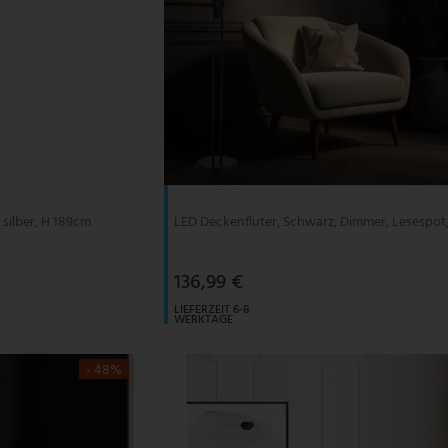
 silber, H 189cm
LED Deckenfluter, Schwarz, Dimmer, Lesespot
136,99 €
LIEFERZEIT 6-8
WERKTAGE
- 48%