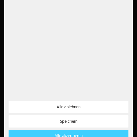
Impressum
Entsorgungshinweise
Barrierefreiheit
Newsletter
5€
5 EUR Gutschein für Ihre
Newsletter Anmeldung
Vertrag widerrufen
Zahlungsarten
Partner
Paypal
Alle ablehnen
Lastschrift
Kreditkarte
Speichern
Überweisung
Amazon Pay
Barzahlung
Alle akzeptieren