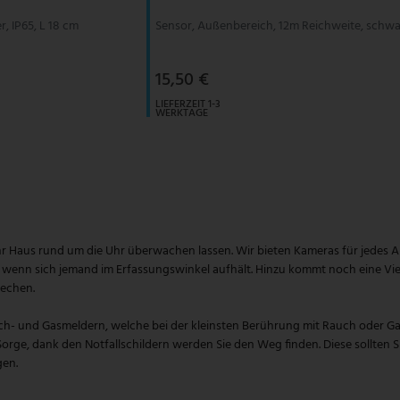
r, IP65, L 18 cm
Sensor, Außenbereich, 12m Reichweite, schwa
15,50 €
LIEFERZEIT 1-3
WERKTAGE
aus rund um die Uhr überwachen lassen. Wir bieten Kameras für jedes Area
wenn sich jemand im Erfassungswinkel aufhält. Hinzu kommt noch eine Viel
rechen.
ch- und Gasmeldern, welche bei der kleinsten Berührung mit Rauch oder Gas 
orge, dank den Notfallschildern werden Sie den Weg finden. Diese sollten S
gen.