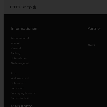
V-TAC
Wofi Leuchten
Informationen
Partner
Retourenportal
Kontakt
idealo
Versand
Zahlung
Unternehmen
Stellenangebot
AGB
Widerrufsrecht
Datenschutz
Impressum
Entsorgungshinweise
Barrierefreiheit
Mein Konto