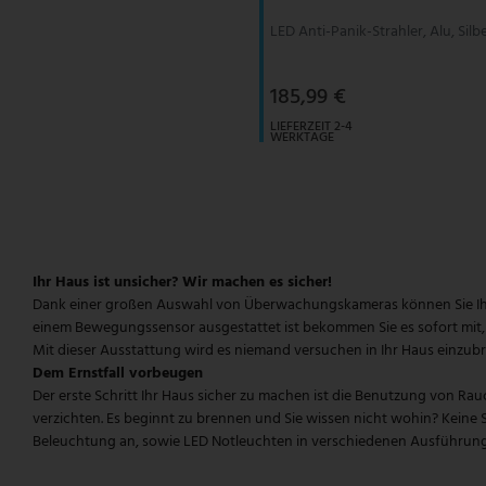
LED Anti-Panik-Strahler, Alu, Silbe
Pendelleuchte Vintage
Paulmann
Pendelleuchte weiß
Philips Lampen
185,99 €
LIEFERZEIT 2-4
Zugpendelleuchten
Rabalux
WERKTAGE
Reality Leuchten
Searchlight Lampen
Sigor
Ihr Haus ist unsicher? Wir machen es sicher!
Dank einer großen Auswahl von Überwachungskameras können Sie Ihr H
einem Bewegungssensor ausgestattet ist bekommen Sie es sofort mit, 
Sollux
Mit dieser Ausstattung wird es niemand versuchen in Ihr Haus einzub
Dem Ernstfall vorbeugen
Spot Light Lampen
Der erste Schritt Ihr Haus sicher zu machen ist die Benutzung von Rau
verzichten. Es beginnt zu brennen und Sie wissen nicht wohin? Keine S
Steinhauer Lampen
Beleuchtung an, sowie LED Notleuchten in verschiedenen Ausführun
Trio Leuchten