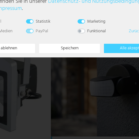
finden Sie in unserer
Daten­schutz- und Nutzungs­bedingun
133,99 €
mpressum
.
LIEFERZEIT 2-4
WERKTAGE
l
Statistik
Marketing
 Medien
PayPal
Funktional
Zurüc
e ablehnen
Speichern
Alle akzep