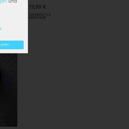
g­en
und
73,99 €
LIEFERZEIT 2-4
WERKTAGE
k
tieren