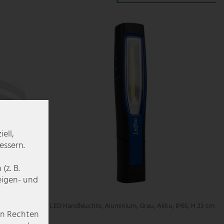
ell,
essern.
z. B.
zeigen- und
eiß, D 30
LED Handleuchte, Aluminium, Grau, Akku, IP65, H 23 cm
en Rechten