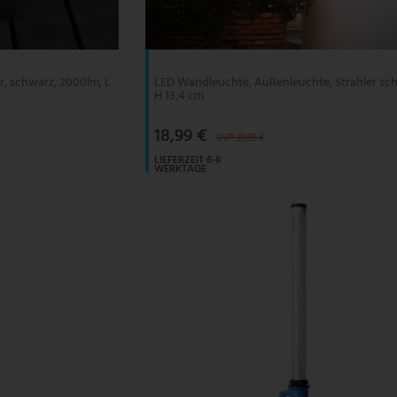
r, schwarz, 2000lm, L
LED Wandleuchte, Außenleuchte, Strahler sc
H 13,4 cm
18,99 €
UVP 39,99 €
LIEFERZEIT 6-8
WERKTAGE