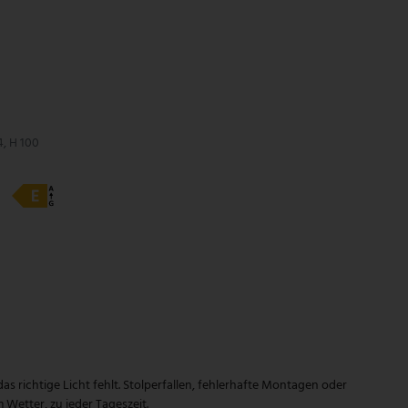
4, H 100
as richtige Licht fehlt. Stolperfallen, fehlerhafte Montagen oder
Wetter, zu jeder Tageszeit.