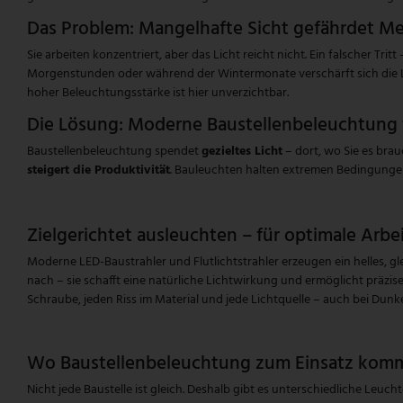
Das Problem: Mangelhafte Sicht gefährdet M
Sie arbeiten konzentriert, aber das Licht reicht nicht. Ein falscher Tr
Morgenstunden oder während der Wintermonate verschärft sich die Lage
hoher Beleuchtungsstärke ist hier unverzichtbar.
Die Lösung: Moderne Baustellenbeleuchtung fü
Baustellenbeleuchtung spendet
gezieltes Licht
– dort, wo Sie es brau
steigert die Produktivität
. Bauleuchten halten extremen Bedingungen 
Zielgerichtet ausleuchten – für optimale Arb
Moderne LED-Baustrahler und Flutlichtstrahler erzeugen ein helles, gl
nach – sie schafft eine natürliche Lichtwirkung und ermöglicht präz
Schraube, jeden Riss im Material und jede Lichtquelle – auch bei Dunkel
Wo Baustellenbeleuchtung zum Einsatz kom
Nicht jede Baustelle ist gleich. Deshalb gibt es unterschiedliche Leu