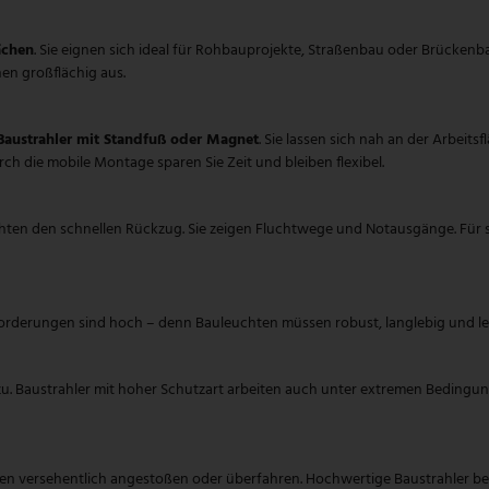
ächen
. Sie eignen sich ideal für Rohbauprojekte, Straßenbau oder Brückenba
en großflächig aus.
austrahler mit Standfuß oder Magnet
. Sie lassen sich nah an der Arbeitsf
rch die mobile Montage sparen Sie Zeit und bleiben flexibel.
en den schnellen Rückzug. Sie zeigen Fluchtwege und Notausgänge. Für solc
nforderungen sind hoch – denn Bauleuchten müssen robust, langlebig und le
 Baustrahler mit hoher Schutzart arbeiten auch unter extremen Bedingungen
en versehentlich angestoßen oder überfahren. Hochwertige Baustrahler bes