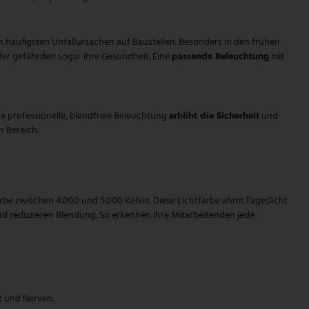
 den häufigsten Unfallursachen auf Baustellen. Besonders in den frühen
der gefährden sogar ihre Gesundheit. Eine
passende Beleuchtung
mit
ne professionelle, blendfreie Beleuchtung
erhöht die Sicherheit
und
n Bereich.
arbe zwischen 4.000 und 5.000 Kelvin. Diese Lichtfarbe ahmt Tageslicht
nd reduzieren Blendung. So erkennen Ihre Mitarbeitenden jede
t und Nerven.