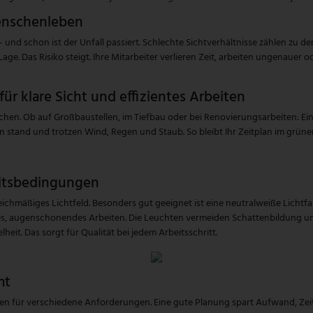
enschenleben
itt – und schon ist der Unfall passiert. Schlechte Sichtverhältnisse zählen zu
. Das Risiko steigt. Ihre Mitarbeiter verlieren Zeit, arbeiten ungenauer o
r klare Sicht und effizientes Arbeiten
chen. Ob auf Großbaustellen, im Tiefbau oder bei Renovierungsarbeiten: Ei
stand und trotzen Wind, Regen und Staub. So bleibt Ihr Zeitplan im grüne
eitsbedingungen
eichmäßiges Lichtfeld. Besonders gut geeignet ist eine neutralweiße Lichtf
ises, augenschonendes Arbeiten. Die Leuchten vermeiden Schattenbildung u
heit. Das sorgt für Qualität bei jedem Arbeitsschritt.
mt
chten für verschiedene Anforderungen. Eine gute Planung spart Aufwand, Zei