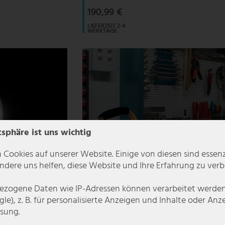
190,99 €
LIEFERZEIT 2-4
WERKTAGE
tsphäre ist uns wichtig
 Cookies auf unserer Website. Einige von diesen sind essenzi
dere uns helfen, diese Website und Ihre Erfahrung zu verb
zogene Daten wie IP-Adressen können verarbeitet werden (
le), z. B. für personalisierte Anzeigen und Inhalte oder An
sung.