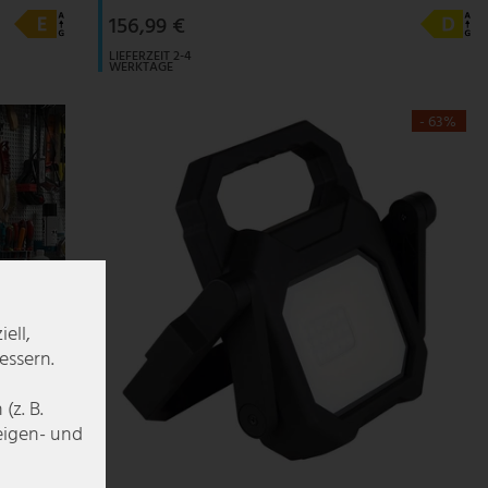
156,99 €
LIEFERZEIT 2-4
WERKTAGE
- 63%
ell,
essern.
z. B.
zeigen- und