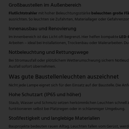
Großbaustellen im Außenbereich
Flutlichtstrahler
mit hoher Beleuchtungsstärke
beleuchten große Fl
ausrichten. So leuchten sie Zufahrten, Materiallager oder Gefahrenzon
Innenausbau und Renovierung
Im Innenbereich ist das Licht oft begrenzt. Hier helfen kompakte
LED-B
Arbeiten – ideal bei Installationen, Trockenbau oder Malerarbeiten. Du
Notbeleuchtung und Rettungswege
Bei Stromausfall oder plötzlichem Wetterumschwung sichern Notleucht
Ausfall sofort übernehmen.
Was gute Baustellenleuchten auszeichnet
Nicht jede Lampe eignet sich für den Einsatz auf der Baustelle. Die A
Hohe Schutzart (IP65 und höher)
Staub, Wasser und Schmutz setzen herkömmlichen Leuchten schnell zu.
funktionieren selbst bei Platzregen oder in schlammiger Umgebung.
Stoßfestigkeit und langlebige Materialien
Bauprojekte bedeuten rauen Alltag. Leuchten fallen vom Gerüst, werd