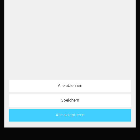
Newsletter
5€
5 EUR Gutschein für Ihre
Newsletter Anmeldung
Vertrag widerrufen
Zahlungsarten
Partner
Alle ablehnen
Paypal
Lastschrift
Kreditkarte
Speichern
Überweisung
Amazon Pay
Alle akzeptieren
Barzahlung
Klarna