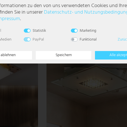
nformationen zu den von uns verwendeten Cookies und Ihr
finden Sie in unserer
Daten­schutz- und Nutzungs­bedingun
und Glas
LED Deckenleuchte, Glas, Chrom, Stahl, Spots
beweglich, D 38 cm
mpressum
.
23,99 €
l
Statistik
Marketing
LIEFERZEIT 1-3
 Medien
PayPal
Funktional
Zurüc
WERKTAGE
e ablehnen
Speichern
Alle akzep