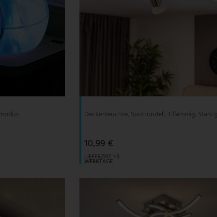
bmodus
Deckenleuchte, Spotrondell, 3 flammig, Stahl 
10,99 €
LIEFERZEIT 1-3
WERKTAGE