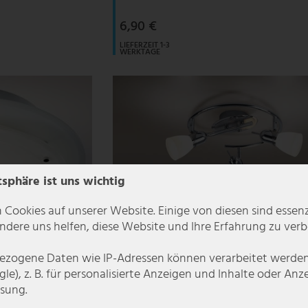
6,90 €
LIEFERZEIT 1-3
WERKTAGE
tsphäre ist uns wichtig
 Cookies auf unserer Website. Einige von diesen sind essenzi
dere uns helfen, diese Website und Ihre Erfahrung zu verb
zogene Daten wie IP-Adressen können verarbeitet werden (
le), z. B. für personalisierte Anzeigen und Inhalte oder An
sung.