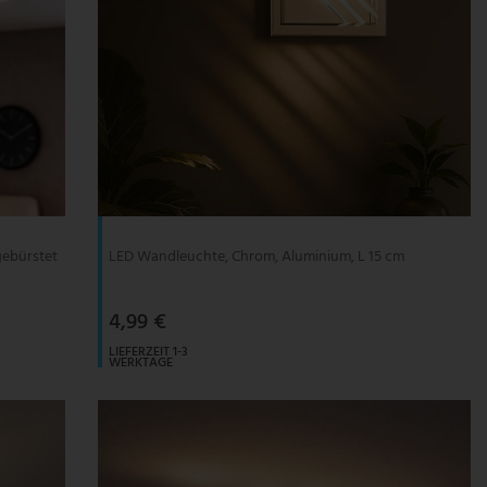
gebürstet
LED Wandleuchte, Chrom, Aluminium, L 15 cm
4,99 €
LIEFERZEIT 1-3
WERKTAGE