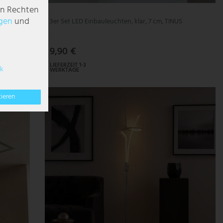
en Rechten
g­en
und
3er Set LED Einbauleuchten, klar, 7 cm, TINUS
9,90 €
LIEFERZEIT 1-3
k
WERKTAGE
tieren