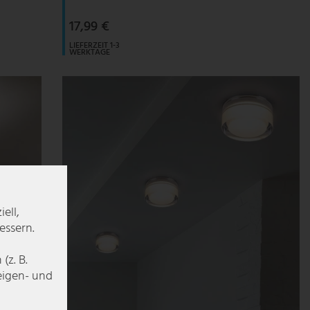
17,99 €
LIEFERZEIT 1-3
WERKTAGE
ell,
essern.
z. B.
zeigen- und