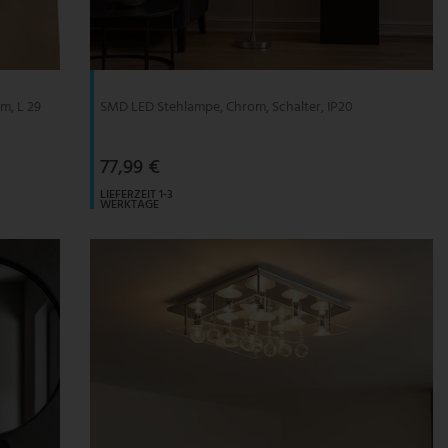
om, L 29
SMD LED Stehlampe, Chrom, Schalter, IP20
77,99 €
LIEFERZEIT 1-3
WERKTAGE