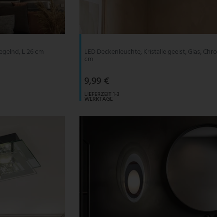
iegelnd, L 26 cm
LED Deckenleuchte, Kristalle geeist, Glas, Chr
cm
9,99 €
LIEFERZEIT 1-3
WERKTAGE