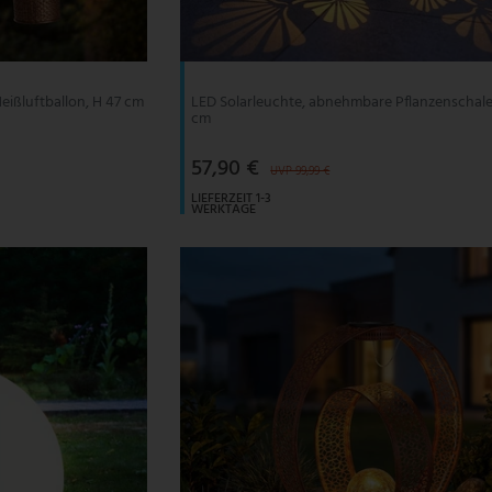
eißluftballon, H 47 cm
LED Solarleuchte, abnehmbare Pflanzenschale
cm
57,90 €
UVP 99,99 €
LIEFERZEIT 1-3
WERKTAGE