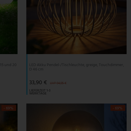
 15 und 20
LED Akku Pendel-/Tischleuchte, greige, Touchdimmer,
D 46 cm
33,90 €
UVP 94,95 €
LIEFERZEIT 1-3
WERKTAGE
- 69%
- 69%