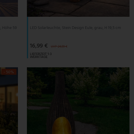
, Höhe 59
LED Solarleuchte, Stein Design Eule, grau, H 19,5 cm
16,99 €
UVP 24,99 €
LIEFERZEIT 1-3
WERKTAGE
- 50%