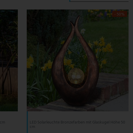
- 50%
 cm
LED Solarleuchte Bronzefarben mit Glaskugel Höhe 50
cm