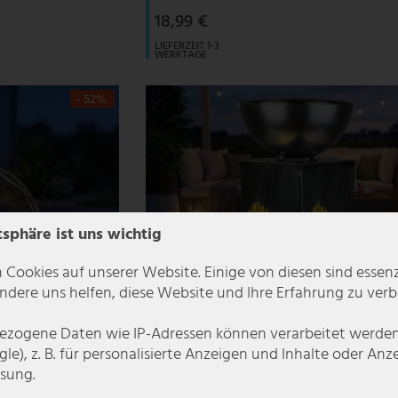
18,99 €
LIEFERZEIT 1-3
WERKTAGE
- 52%
tsphäre ist uns wichtig
 Cookies auf unserer Website. Einige von diesen sind essenzi
dere uns helfen, diese Website und Ihre Erfahrung zu verb
zogene Daten wie IP-Adressen können verarbeitet werden (
le), z. B. für personalisierte Anzeigen und Inhalte oder An
sung.