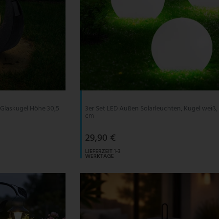
 Glaskugel Höhe 30,5
3er Set LED Außen Solarleuchten, Kugel weiß,
cm
29,90 €
LIEFERZEIT 1-3
WERKTAGE