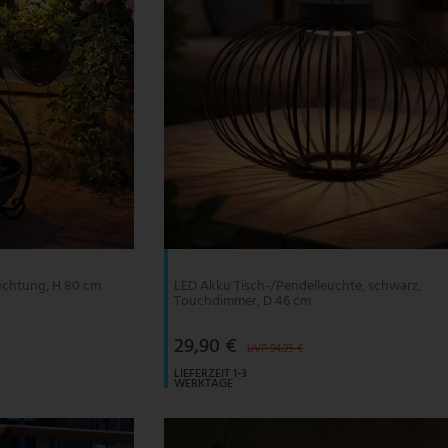
euchtung, H 80 cm
LED Akku Tisch-/Pendelleuchte, schwarz,
Touchdimmer, D 46 cm
29,90 €
UVP 94,95 €
LIEFERZEIT 1-3
WERKTAGE