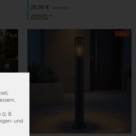
29,99 €
UVP 59,99 €
LIEFERZEIT 1-3
WERKTAGE
- 62%
ell,
essern.
z. B.
zeigen- und