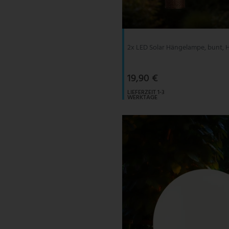
V-TAC
Wofi Leuchten
2x LED Solar Hängelampe, bunt, H
19,90 €
LIEFERZEIT 1-3
WERKTAGE