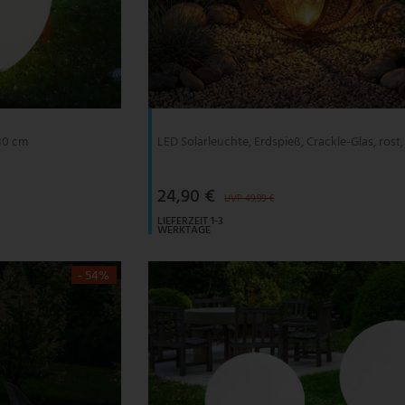
 30 cm
LED Solarleuchte, Erdspieß, Crackle-Glas, rost
24,90 €
UVP 49,99 €
LIEFERZEIT 1-3
WERKTAGE
- 54%