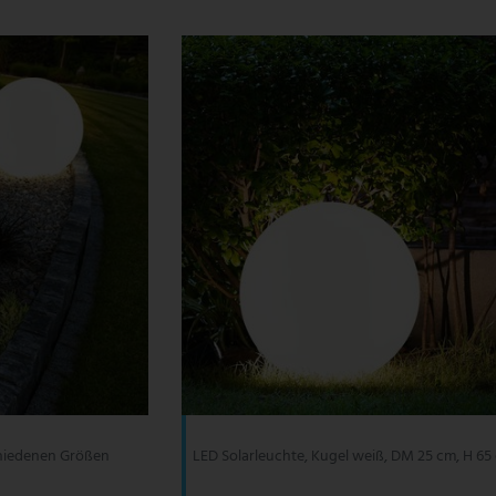
chiedenen Größen
LED Solarleuchte, Kugel weiß, DM 25 cm, H 65