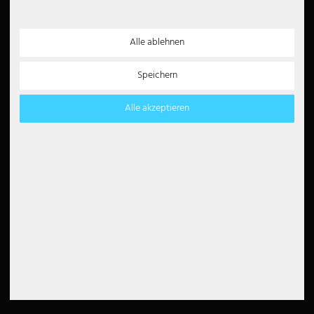
Barrierefreiheit
Alle ablehnen
Newsletter
5€
Speichern
5 EUR Gutschein für Ihre
Newsletter Anmeldung
Alle akzeptieren
Vertrag widerrufen
Zahlungsarten
Partner
Paypal
Lastschrift
Kreditkarte
Überweisung
Amazon Pay
Barzahlung
Klarna