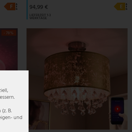
94,99 €
LIEFERZEIT 1-3
WERKTAGE
- 78%
ell,
essern.
z. B.
zeigen- und