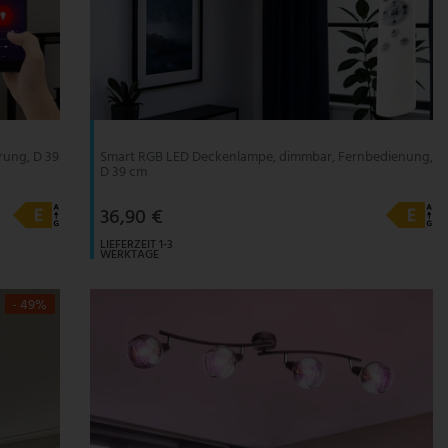
rung, D 39
Smart RGB LED Deckenlampe, dimmbar, Fernbedienung,
D 39 cm
36,90 €
LIEFERZEIT 1-3
WERKTAGE
- 49%