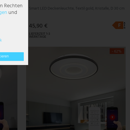
en Rechten
Smart LED Deckenleuchte, Textil gold, Kristalle, D 30 cm
g­en
und
45,90 €
LIEFERZEIT 1-3
WERKTAGE
k
- 72%
- 62%
tieren