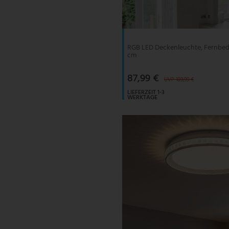
V-TAC
Wofi Leuchten
RGB LED Deckenleuchte, Fernbed
cm
87,99 €
UVP 189,99 €
LIEFERZEIT 1-3
WERKTAGE