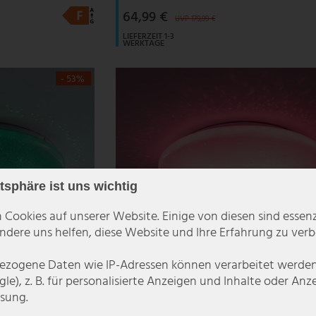
64,99 €
UVP 179,99 €
LIEFERZEIT 1-3
WERKTAGE
- 53%
atsphäre ist uns wichtig
 Cookies auf unserer Website. Einige von diesen sind essenzi
dere uns helfen, diese Website und Ihre Erfahrung zu verb
zogene Daten wie IP-Adressen können verarbeitet werden (
le), z. B. für personalisierte Anzeigen und Inhalte oder An
sung.