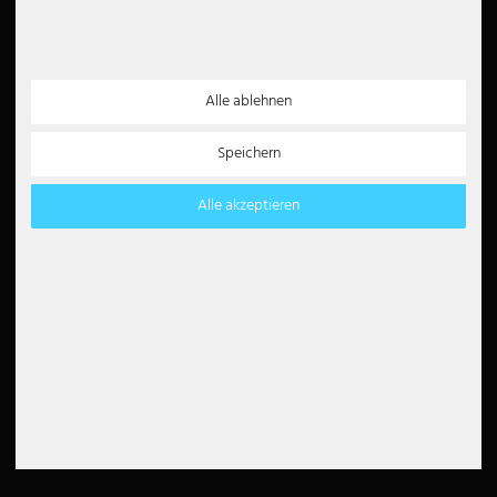
Barrierefreiheit
Newsletter
Alle ablehnen
5€
5 EUR Gutschein für
Ihre Newsletter
Speichern
Anmeldung
Alle akzeptieren
Vertrag widerrufen
Zahlungsarten
Partner
Paypal
Lastschrift
Kreditkarte
Überweisung
Amazon Pay
Barzahlung
Klarna