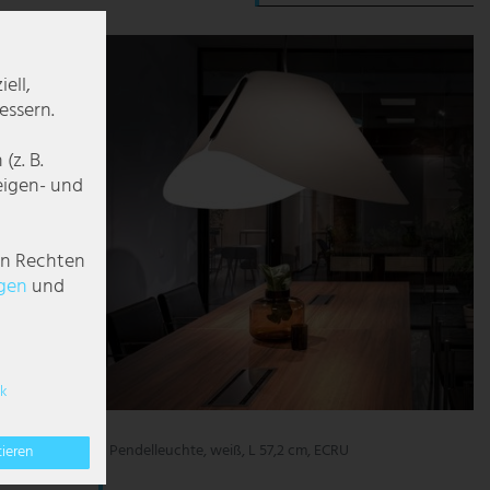
ell,
essern.
z. B.
zeigen- und
en Rechten
g­en
und
k
 cm
Pendelleuchte, weiß, L 57,2 cm, ECRU
tieren