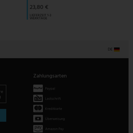
23,80 €
LIEFERZEIT 1-3
WERKTAGE
DE
Zahlungsarten
Paypal
re
g
Lastschrift
Kreditkarte
Überweisung
Amazon Pay