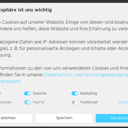
tsphäre ist uns wichtig
 Cookies auf unserer Website. Einige von diesen sind essenzi
dere uns helfen, diese Website und Ihre Erfahrung zu verb
zogene Daten wie IP-Adressen können verarbeitet werden (
le), z. B. für personalisierte Anzeigen und Inhalte oder An
sung.
nformationen zu den von uns verwendeten Cookies und Ihr
finden Sie in unserer
Daten­schutz- und Nutzungs­bedingun
mpressum
.
l
Statistik
Marketing
 Medien
PayPal
Funktional
Zurüc
cm
Hängeleuchte, weiß, Höhenverstellbar, L 48,5
e ablehnen
Speichern
Alle akzep