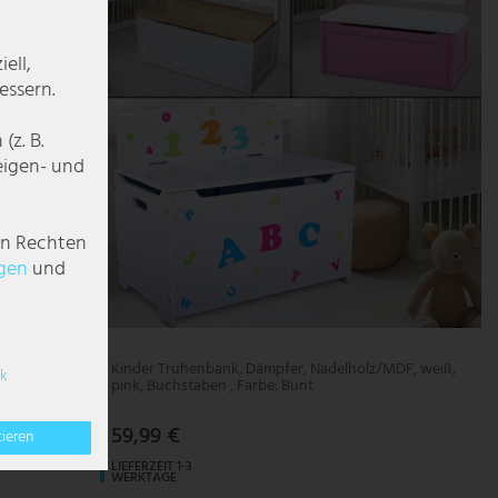
ell,
essern.
z. B.
zeigen- und
en Rechten
g­en
und
 weiß,
Kinder Truhenbank, Dämpfer, Nadelholz/MDF, weiß,
k
pink, Buchstaben
, Farbe: Bunt
59,99 €
tieren
LIEFERZEIT 1-3
WERKTAGE