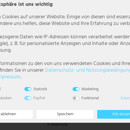
tsphäre ist uns wichtig
 Cookies auf unserer Website. Einige von diesen sind essenzi
dere uns helfen, diese Website und Ihre Erfahrung zu verb
zogene Daten wie IP-Adressen können verarbeitet werden (
le), z. B. für personalisierte Anzeigen und Inhalte oder An
sung.
nformationen zu den von uns verwendeten Cookies und Ihr
finden Sie in unserer
Daten­schutz- und Nutzungs­bedingun
mpressum
.
l
Statistik
Marketing
delholz/MDF, weiß,
Kinder Truhenbank, Dämpfer, Nadelholz/MDF,
 Medien
PayPal
Funktional
Zurüc
pink, Buchstaben
, Farbe: Weiß
56,99 €
e ablehnen
Speichern
Alle akzep
LIEFERZEIT 1-3
WERKTAGE