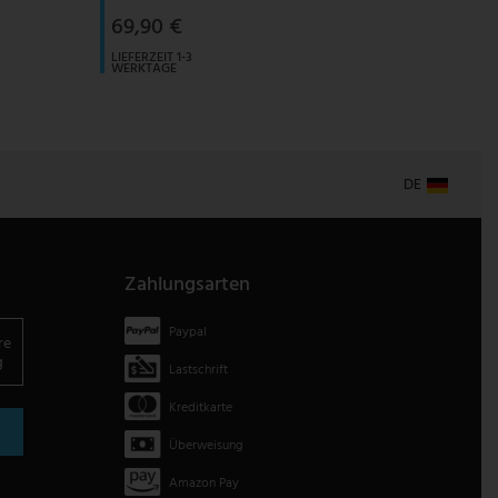
69,90 €
LIEFERZEIT 1-3
WERKTAGE
DE
Zahlungsarten
Paypal
re
g
Lastschrift
Kreditkarte
Überweisung
Amazon Pay