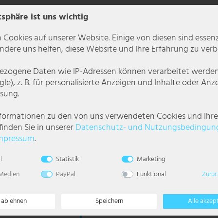
tsphäre ist uns wichtig
 Cookies auf unserer Website. Einige von diesen sind essenzi
dere uns helfen, diese Website und Ihre Erfahrung zu verb
zogene Daten wie IP-Adressen können verarbeitet werden (
le), z. B. für personalisierte Anzeigen und Inhalte oder An
sung.
nformationen zu den von uns verwendeten Cookies und Ihr
finden Sie in unserer
Daten­schutz- und Nutzungs­bedingun
mpressum
.
l
Statistik
Marketing
 Medien
PayPal
Funktional
Zurüc
, schwarz, E27, H
Stehleuchte, Birkenholz, Tapete, Landhaus, E2
e ablehnen
Speichern
Alle akzep
154cm