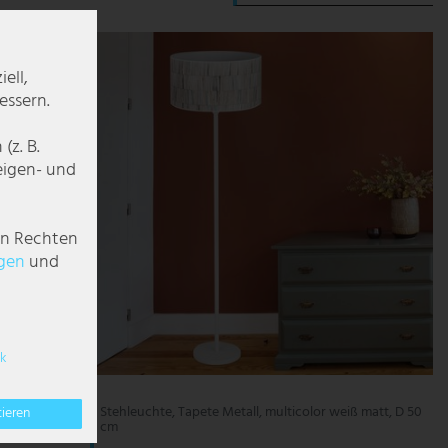
ell,
essern.
z. B.
zeigen- und
en Rechten
g­en
und
k
7, H
Stehleuchte, Tapete Metall, multicolor weiß matt, D 50
tieren
cm