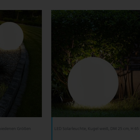
chiedenen Größen
LED Solarleuchte, Kugel weiß, DM 25 cm, H 65