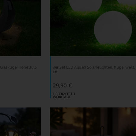
 Glaskugel Höhe 30,5
3er Set LED Außen Solarleuchten, Kugel weiß,
cm
29,90 €
LIEFERZEIT 1-3
WERKTAGE