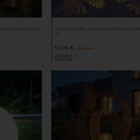
eißluftballon, H 47 cm
LED Solarleuchte, abnehmbare Pflanzenschale
cm
57,90 €
UVP 99,99 €
LIEFERZEIT 1-3
WERKTAGE