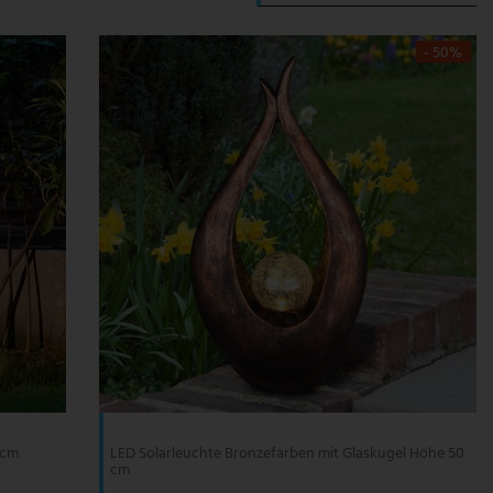
- 50%
 cm
LED Solarleuchte Bronzefarben mit Glaskugel Höhe 50
cm