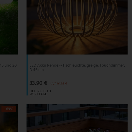
 15 und 20
LED Akku Pendel-/Tischleuchte, greige, Touchdimmer,
D 46 cm
33,90 €
UVP 94,95 €
LIEFERZEIT 1-3
WERKTAGE
- 69%