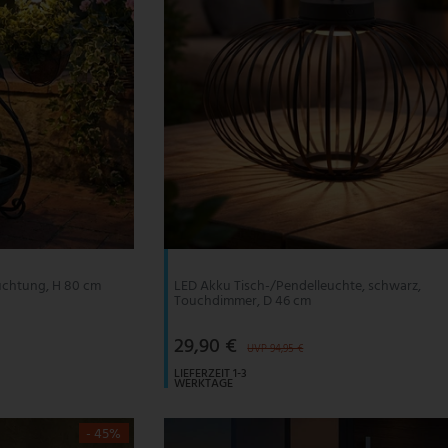
euchtung, H 80 cm
LED Akku Tisch-/Pendelleuchte, schwarz,
Touchdimmer, D 46 cm
29,90 €
UVP 94,95 €
LIEFERZEIT 1-3
WERKTAGE
- 45%