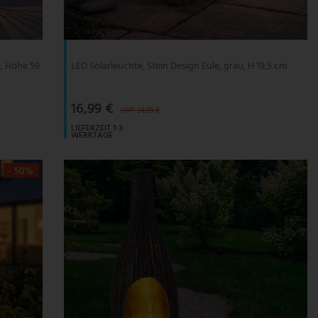
, Höhe 59
LED Solarleuchte, Stein Design Eule, grau, H 19,5 cm
16,99 €
UVP 24,99 €
LIEFERZEIT 1-3
WERKTAGE
- 50%