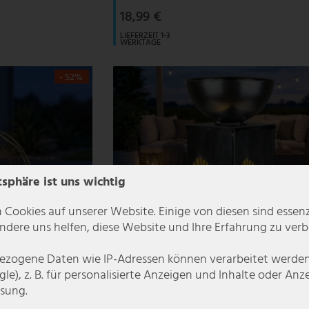
18,99 €
LIEFERZEIT 1-3
WERKTAGE
- 52%
tsphäre ist uns wichtig
 Cookies auf unserer Website. Einige von diesen sind essenzi
dere uns helfen, diese Website und Ihre Erfahrung zu verb
zogene Daten wie IP-Adressen können verarbeitet werden (
le), z. B. für personalisierte Anzeigen und Inhalte oder An
sung.