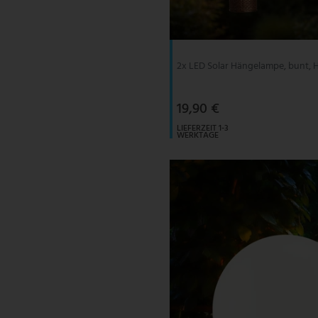
V-TAC
Wofi Leuchten
2x LED Solar Hängelampe, bunt, H
19,90 €
LIEFERZEIT 1-3
WERKTAGE