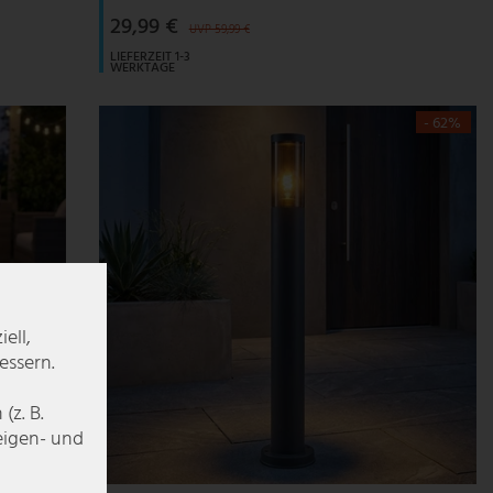
29,99 €
UVP 59,99 €
LIEFERZEIT 1-3
WERKTAGE
- 62%
ell,
essern.
z. B.
zeigen- und