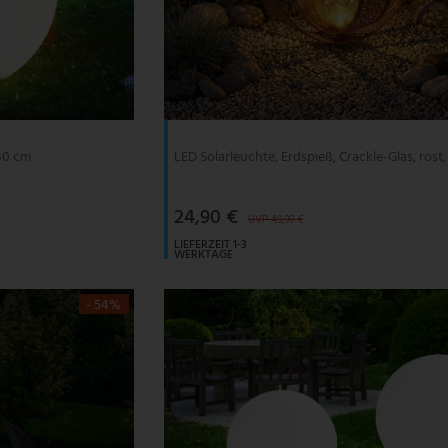
 30 cm
LED Solarleuchte, Erdspieß, Crackle-Glas, rost
24,90 €
UVP 49,99 €
LIEFERZEIT 1-3
WERKTAGE
- 54%