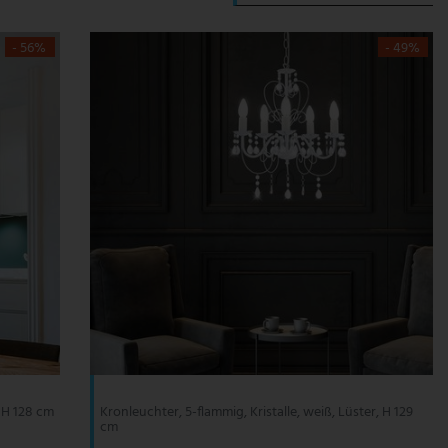
- 56%
- 49%
, H 128 cm
Kronleuchter, 5-flammig, Kristalle, weiß, Lüster, H 129
cm