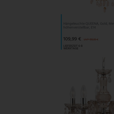
V-TAC
Wofi Leuchten
Hängeleuchte QUEENA, Gold, Meta
höhenverstellbar, E14
109,99 €
UVP 199,99 €
LIEFERZEIT 6-8
WERKTAGE