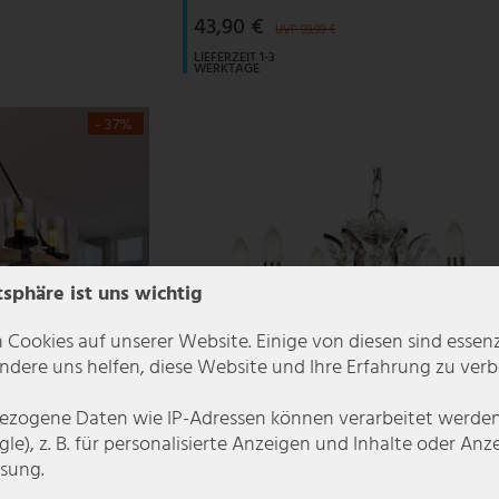
43,90 €
UVP 99,99 €
LIEFERZEIT 1-3
WERKTAGE
- 37%
tsphäre ist uns wichtig
 Cookies auf unserer Website. Einige von diesen sind essenzi
dere uns helfen, diese Website und Ihre Erfahrung zu verb
zogene Daten wie IP-Adressen können verarbeitet werden (
le), z. B. für personalisierte Anzeigen und Inhalte oder An
sung.