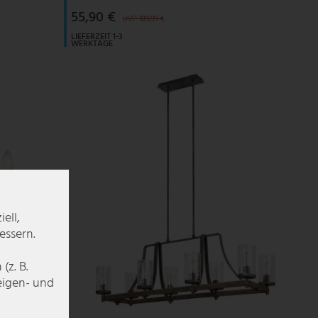
55,90 €
UVP 109,99 €
LIEFERZEIT 1-3
WERKTAGE
ell,
essern.
z. B.
zeigen- und