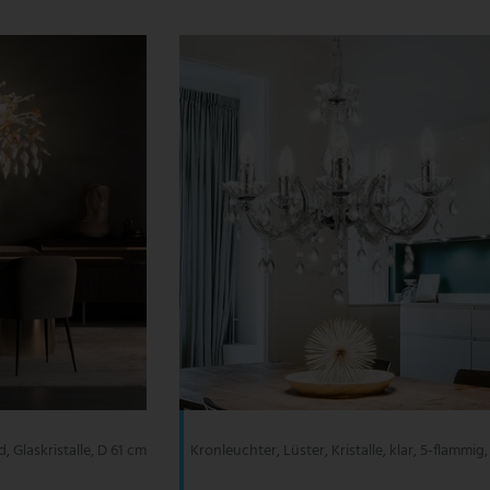
 Glaskristalle, D 61 cm
Kronleuchter, Lüster, Kristalle, klar, 5-flammig