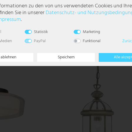
nformationen zu den von uns verwendeten Cookies und Ihr
finden Sie in unserer
Daten­schutz- und Nutzungs­bedingun
 dimmbar, L 45,5 cm
Deckenlampe, Käfig Optik, schwarz-farben, H
mpressum
.
103,99 €
l
Statistik
Marketing
LIEFERZEIT 1-3
 Medien
PayPal
Funktional
Zurüc
WERKTAGE
e ablehnen
Speichern
Alle akzep