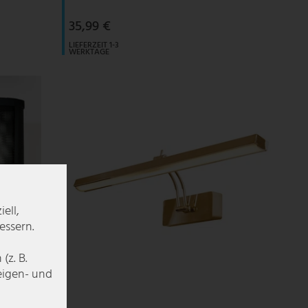
35,99 €
LIEFERZEIT 1-3
WERKTAGE
ell,
essern.
z. B.
zeigen- und