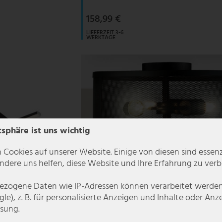
158,99 €
LIEFERZEIT 3-6
WERKTAGE
tsphäre ist uns wichtig
 Cookies auf unserer Website. Einige von diesen sind essenzi
dere uns helfen, diese Website und Ihre Erfahrung zu verb
zogene Daten wie IP-Adressen können verarbeitet werden (
le), z. B. für personalisierte Anzeigen und Inhalte oder An
sung.