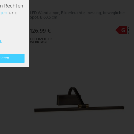
en Rechten
g­en
und
öhe 21 cm
LED Wandlampe, Bilderleuchte, messing, beweglicher
Spot, B 60,5 cm
126,99 €
LIEFERZEIT 3-6
k
WERKTAGE
tieren