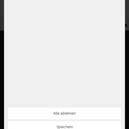
DE
Informationen
Mein Konto
Retourenportal
Login
Kontakt
Registrieren
Versand
Warenkorb
Zahlung
Merkliste
Unternehmen
Bewertung
Stellenangebot
AGB
TrustScore
4.5
Widerrufsrecht
Datenschutz
Alle ablehnen
Impressum
Entsorgungshinweise
Barrierefreiheit
Speichern