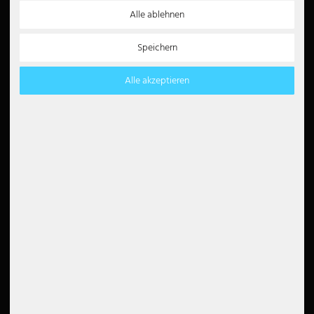
Datenschutz
Alle ablehnen
Impressum
Entsorgungshinweise
Speichern
Barrierefreiheit
Alle akzeptieren
Newsletter
5€
5 EUR Gutschein für
Ihre Newsletter
Anmeldung
Vertrag widerrufen
Zahlungsarten
Partner
Paypal
Lastschrift
Kreditkarte
Überweisung
Amazon Pay