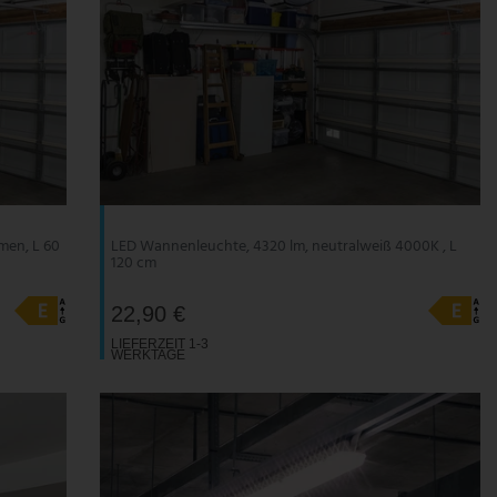
men, L 60
LED Wannenleuchte, 4320 lm, neutralweiß 4000K , L
120 cm
22,90 €
LIEFERZEIT 1-3
WERKTAGE