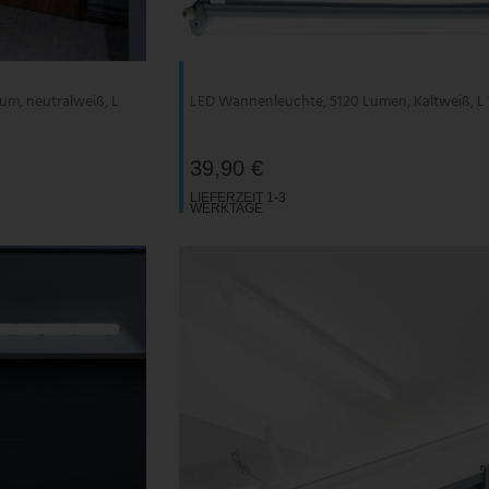
um, neutralweiß, L
LED Wannenleuchte, 5120 Lumen, Kaltweiß, L
39,90 €
LIEFERZEIT 1-3
WERKTAGE