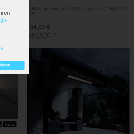
6 cm
LED Wannenleuchte, 5120 Lm, neutralweiß, IP65, L 150
cm
hren
ngs­
44,90 €
LIEFERZEIT 1-3
WERKTAGE
ck
tieren