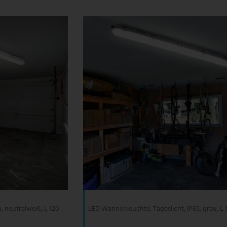
 neutralweiß, L 120
LED Wannenleuchte, Tageslicht, IP65, grau, L