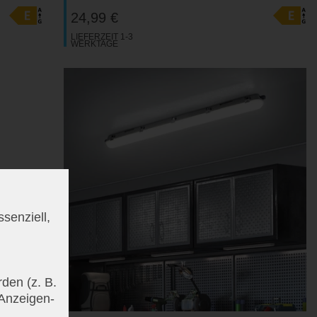
24,99 €
LIEFERZEIT 1-3
WERKTAGE
senziell,
den (z. B.
 Anzeigen-