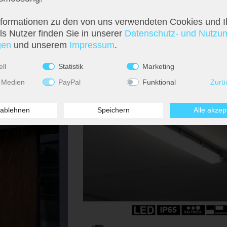
4320lm, neutralweiß,
LED Feuchtraumleuchte, Glas, Grau, IP65, L 15
nformationen zu den von uns verwendeten Cookies und I
s Nutzer finden Sie in unserer
Daten­schutz- und Nutzu
78,99 €
­en
und unserem
Impressum
.
LIEFERZEIT 2-4
WERKTAGE
ll
Statistik
Marketing
 Medien
PayPal
Funktional
Zurü
 ablehnen
Speichern
Alle akzep