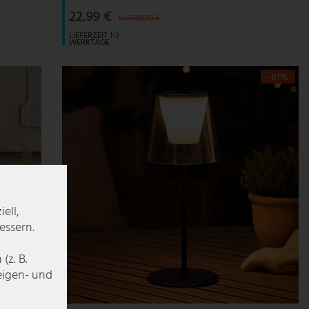
22,99 €
UVP 109,90 €
LIEFERZEIT 1-3
WERKTAGE
- 81%
ell,
essern.
z. B.
zeigen- und