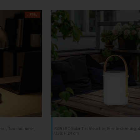
- 75%
warz, Touchdimmer,
RGB LED Solar Tischleuchte, Fernbedienung, 
USB, H 24 cm