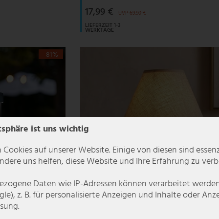
17,99 €
UVP 69,90 €
LIEFERZEIT 1-3
WERKTAGE
- 81%
tsphäre ist uns wichtig
 Cookies auf unserer Website. Einige von diesen sind essenzi
dere uns helfen, diese Website und Ihre Erfahrung zu verb
zogene Daten wie IP-Adressen können verarbeitet werden (
le), z. B. für personalisierte Anzeigen und Inhalte oder An
sung.