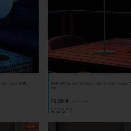
hte, Akku, RGB,
RGB LED Außen Tischleuchte, Touchdimmer, A
cm
79,99 €
UVP 98,90 €
LIEFERZEIT 1-3
WERKTAGE
- 68%