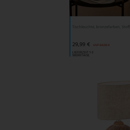
V-TAC
Wofi Leuchten
Tischleuchte, bronzefarben, Stoff
29,99 €
UVP 84,90 €
LIEFERZEIT 1-3
WERKTAGE