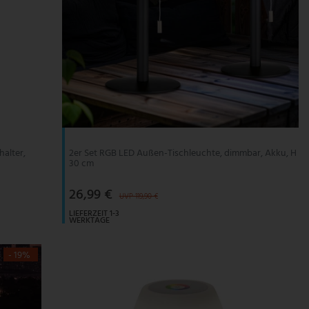
halter,
2er Set RGB LED Außen-Tischleuchte, dimmbar, Akku, H
30 cm
26,99 €
UVP 119,90 €
LIEFERZEIT 1-3
WERKTAGE
- 19%