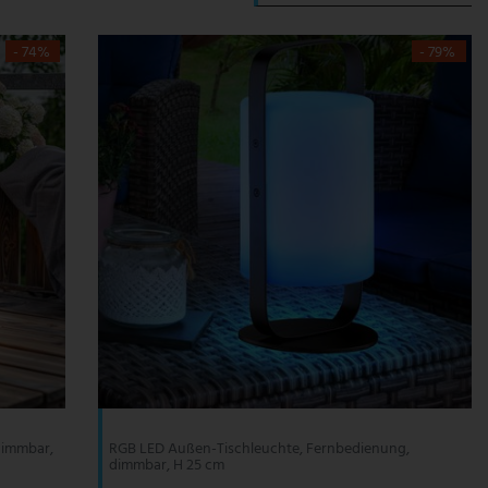
- 74%
- 79%
dimmbar,
RGB LED Außen-Tischleuchte, Fernbedienung,
dimmbar, H 25 cm