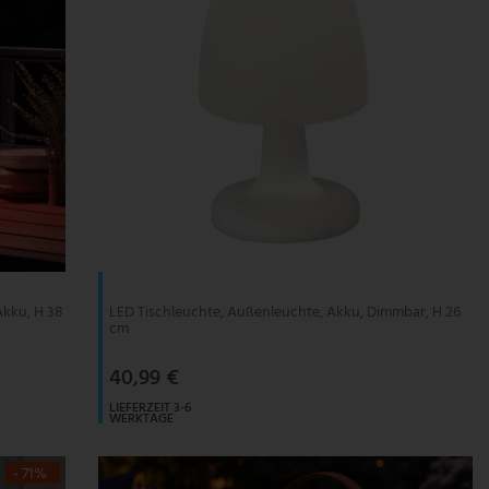
kku, H 38
LED Tischleuchte, Außenleuchte, Akku, Dimmbar, H 26
cm
40,99 €
LIEFERZEIT 3-6
WERKTAGE
- 71%