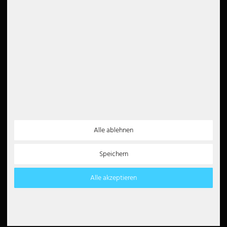
Entsorgungshinweise
Barrierefreiheit
Newsletter
5€
5 EUR Gutschein für Ihre
Newsletter Anmeldung
Vertrag widerrufen
Alle ablehnen
Zahlungsarten
Partner
Speichern
Paypal
Lastschrift
Alle akzeptieren
Kreditkarte
Überweisung
Amazon Pay
Barzahlung
Klarna