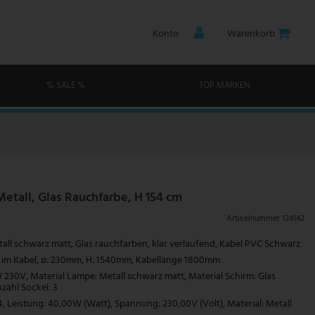
Konto
Warenkorb
% SALE %
TOP MARKEN
Metall, Glas Rauchfarbe, H 154 cm
Artikelnummer
124142
all schwarz matt, Glas rauchfarben, klar verlaufend, Kabel PVC Schwarz
r im Kabel, ø: 230mm, H: 1540mm, Kabellänge 1800mm
W 230V, Material Lampe: Metall schwarz matt, Material Schirm: Glas
zahl Sockel: 3
4, Leistung: 40,00W (Watt), Spannung: 230,00V (Volt), Material: Metall