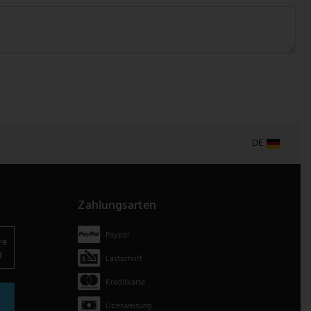
DE
Zahlungsarten
Paypal
re
g
Lastschrift
Kreditkarte
Überweisung