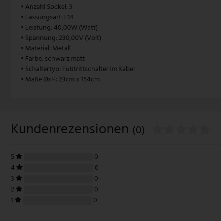
• Anzahl Sockel: 3
• Fassungsart: E14
Pendelleuchte Vintage
Paulmann
• Leistung: 40,00W (Watt)
• Spannung: 230,00V (Volt)
Pendelleuchte weiß
Philips Lampen
• Material: Metall
• Farbe: schwarz matt
Zugpendelleuchten
Rabalux
• Schaltertyp: Fußtrittschalter im Kabel
• Maße ØxH: 23cm x 154cm
Reality Leuchten
Searchlight Lampen
Kundenrezensionen
(0)
Sigor
Sollux
5
0
4
0
Spot Light Lampen
3
0
2
0
Steinhauer Lampen
1
0
Trio Leuchten