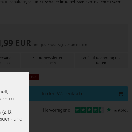
matt, Schaltertyp: Fußtrittschalter im Kabel, Maße ØxH: 23cm x 154cm
4,99 EUR
inkl. ges. MwSt. zzgl.
Versandkosten
Versand
5 EUR
Newsletter
Kauf auf
Rechnung
und
00 EUR
Gutschein
Raten
gen bei dir zu Hause
ell,
In den Warenkorb
essern.
Hervorragend
z. B.
zeigen- und