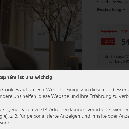
Farbe: schwarz 
Beschreibung
94,99 €
UVP
5
-42%
Kostenloser 
nach DE ab 1
In 6-8 Werkta
tsphäre ist uns wichtig
 Cookies auf unserer Website. Einige von diesen sind essenzi
dere uns helfen, diese Website und Ihre Erfahrung zu verb
zogene Daten wie IP-Adressen können verarbeitet werden (
le), z. B. für personalisierte Anzeigen und Inhalte oder An
sung.