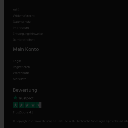
AGB
Widerrufsrecht
Datenschutz
Impressum
Entsorgungshinweise
Barrierefreiheit
Mein Konto
Login
Registrieren
Warenkorb
Merkliste
Bewertung
TrustScore
4.5
© Copyright 2026 www.etc-shop.de GmbH & Co. KG | Technische Änderungen, Tippfehler und Irrtum 