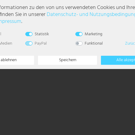
nformationen zu den von uns verwendeten Cookies und Ihr
finden Sie in unserer
Daten­schutz- und Nutzungs­bedingun
mpressum
.
l
Statistik
Marketing
 Medien
PayPal
Funktional
Zurüc
e ablehnen
Speichern
Alle akzep