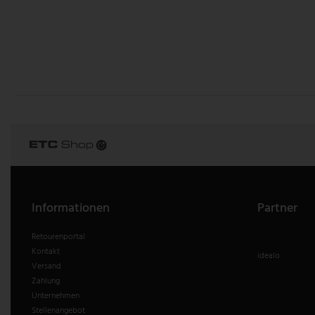
V-TAC
Wofi Leuchten
Informationen
Partner
Retourenportal
Kontakt
idealo
Versand
Zahlung
Unternehmen
Stellenangebot