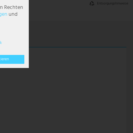
Entsorgungshinweise
en Rechten
g­en
und
k
tieren