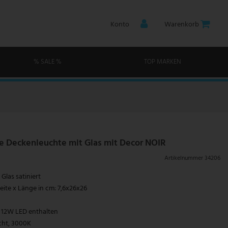
Konto
Warenkorb
% SALE %
TOP MARKEN
 Deckenleuchte mit Glas mit Decor NOIR
Artikelnummer
34206
Glas satiniert
ite x Länge in cm: 7,6x26x26
x 12W LED enthalten
cht, 3000K