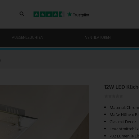
AUSSENLEUCHTEN
VENTILATOREN
e
12W LED Küche
Material: Chrom 
Maße Höhe x Bre
Glas mit Decor
Leuchtmittel: 1
702 Lumen je Li