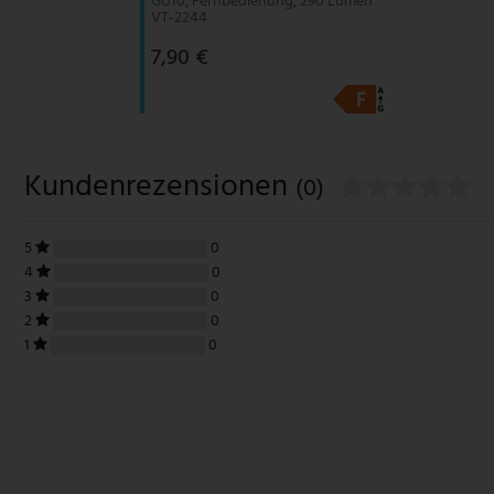
GU10, Fernbedienung, 290 Lumen
VT-2244
7,90 €
Kundenrezensionen
(0)
5
0
4
0
3
0
2
0
1
0