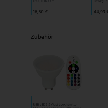
IP44, H 16,3 cm
Bewegung
16,50 €
44,99 
Zubehör
RGB LED 3,5 Watt Leuchtmittel