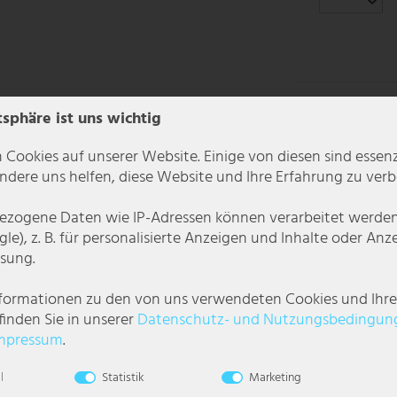
tsphäre ist uns wichtig
 Cookies auf unserer Website. Einige von diesen sind essenzi
dere uns helfen, diese Website und Ihre Erfahrung zu verb
zogene Daten wie IP-Adressen können verarbeitet werden (
le), z. B. für personalisierte Anzeigen und Inhalte oder An
sung.
nformationen zu den von uns verwendeten Cookies und Ihr
finden Sie in unserer
Daten­schutz- und Nutzungs­bedingun
mpressum
.
erleiht jeder Wand einen Hauch von Exklusivität. Die beiden Lichtquelle
l
Statistik
Marketing