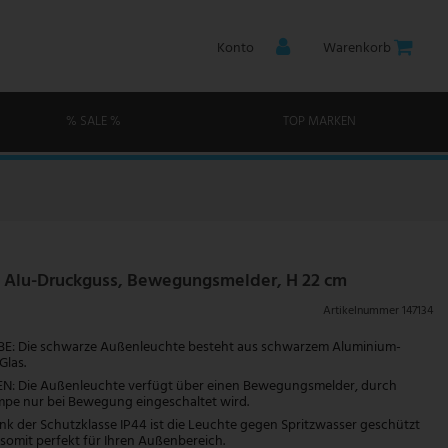
Konto
Warenkorb
% SALE %
TOP MARKEN
 Alu-Druckguss, Bewegungsmelder, H 22 cm
Artikelnummer
147134
: Die schwarze Außenleuchte besteht aus schwarzem Aluminium-
Glas.
: Die Außenleuchte verfügt über einen Bewegungsmelder, durch
mpe nur bei Bewegung eingeschaltet wird.
 der Schutzklasse IP44 ist die Leuchte gegen Spritzwasser geschützt
 somit perfekt für Ihren Außenbereich.