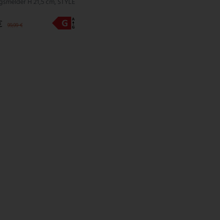
smelder H 21,5 cm, STYLE
€
99,99 €