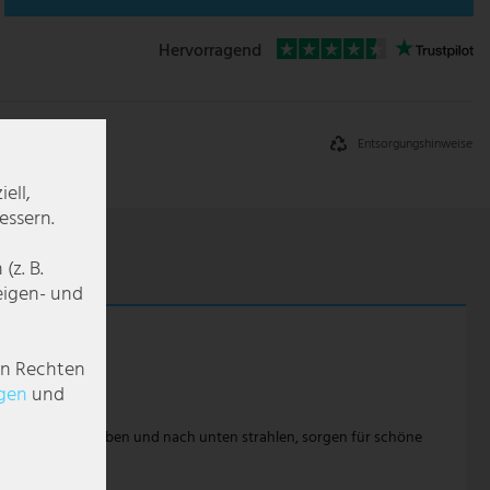
Hervorragend
Entsorgungshinweise
ell,
essern.
z. B.
zeigen- und
en Rechten
g­en
und
n, welche nach oben und nach unten strahlen, sorgen für schöne