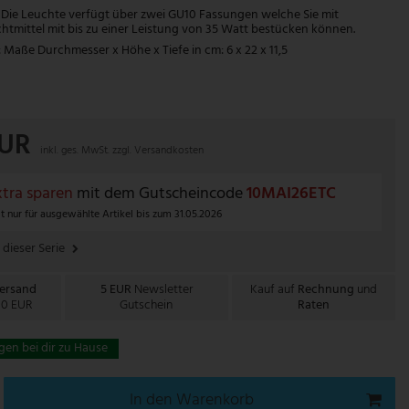
Die Leuchte verfügt über zwei GU10 Fassungen welche Sie mit
tmittel mit bis zu einer Leistung von 35 Watt bestücken können.
ße Durchmesser x Höhe x Tiefe in cm: 6 x 22 x 11,5
EUR
inkl. ges. MwSt. zzgl.
Versandkosten
tra sparen
mit dem Gutscheincode
10MAI26ETC
t nur für ausgewählte Artikel bis zum 31.05.2026
 dieser Serie
Versand
5 EUR
Newsletter
Kauf auf
Rechnung
und
00 EUR
Gutschein
Raten
gen bei dir zu Hause
In den Warenkorb