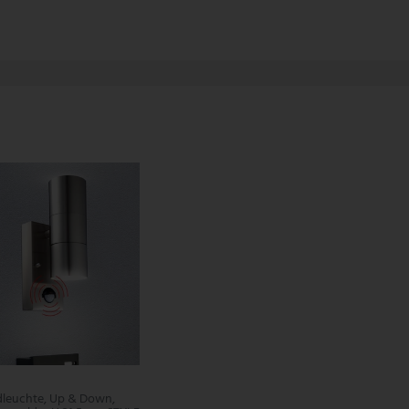
leuchte, Up & Down,