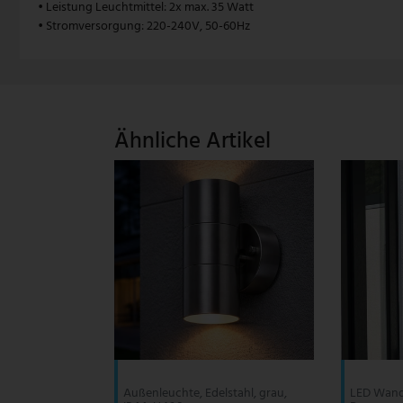
• Leistung Leuchtmittel: 2x max. 35 Watt
• Stromversorgung: 220-240V, 50-60Hz
V-TAC
Wofi Leuchten
Ähnliche Artikel
Außenleuchte, Edelstahl, grau,
LED Wand