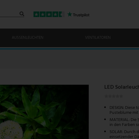
AUSSENLEUCHTEN
VENTILATOREN
LED Solarleuc
DESIGN: Diese to
Pusteblume mit d
MATERIAL: Die S
in den Farben s
SOLAR: Durch da
einsetzender Dä