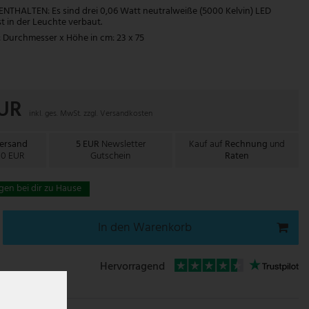
NTHALTEN: Es sind drei 0,06 Watt neutralweiße (5000 Kelvin) LED
t in der Leuchte verbaut.
urchmesser x Höhe in cm: 23 x 75
EUR
inkl. ges. MwSt. zzgl.
Versandkosten
Versand
5 EUR
Newsletter
Kauf auf
Rechnung
und
00 EUR
Gutschein
Raten
gen bei dir zu Hause
In den Warenkorb
Hervorragend