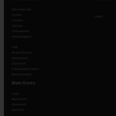
Retourenportal
Kontakt
idealo
Versand
Zahlung
Unternehmen
Stellenangebot
AGB
Widerrufsrecht
Datenschutz
Impressum
Entsorgungshinweise
Barrierefreiheit
Mein Konto
Login
Registrieren
Warenkorb
Merkliste