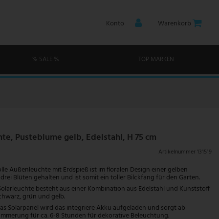
Konto
Warenkorb
% SALE %
TOP MARKEN
hte, Pusteblume gelb, Edelstahl, H 75 cm
Artikelnummer
131519
lle Außenleuchte mit Erdspieß ist im floralen Design einer gelben
rei Blüten gehalten und ist somit ein toller Bilckfang für den Garten.
olarleuchte besteht aus einer Kombination aus Edelstahl und Kunststoff
chwarz, grün und gelb.
s Solarpanel wird das integriere Akku aufgeladen und sorgt ab
mmerung für ca. 6-8 Stunden für dekorative Beleuchtung.