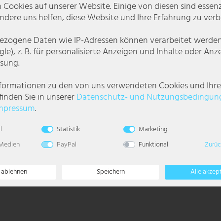
 Cookies auf unserer Website. Einige von diesen sind essenzi
dere uns helfen, diese Website und Ihre Erfahrung zu verb
zogene Daten wie IP-Adressen können verarbeitet werden (
le), z. B. für personalisierte Anzeigen und Inhalte oder An
sung.
nformationen zu den von uns verwendeten Cookies und Ihr
finden Sie in unserer
Daten­schutz- und Nutzungs­bedingun
mpressum
.
häre verleiht. Die Leuchte besteht aus Edelstahl und schwarz mattem Kunst
l
Statistik
Marketing
 besondere Note.
 Medien
PayPal
Funktional
Zurüc
ese Solarleuchte ein echter Blickfang in jedem Raum. Der Schiebeschalter
e ablehnen
Speichern
Alle akzep