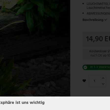
LEUCHTMITTEL E
Leuchtmittel fes
ABMESSUNGEN: D
Beschreibung
14,90 
Kostenloser 
nach DE ab 1
In 1-3 Werkta
tsphäre ist uns wichtig