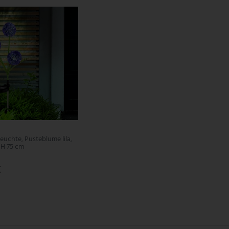
euchte, Pusteblume lila,
 H 75 cm
€