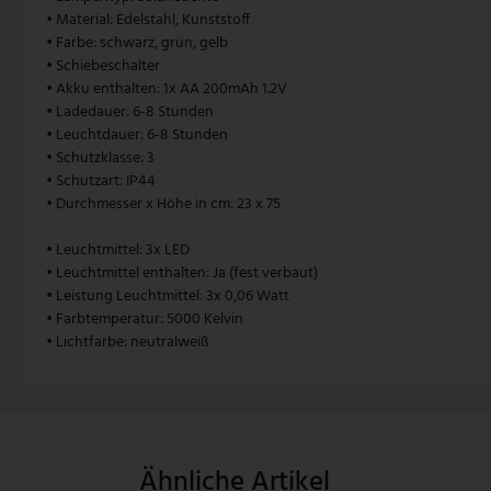
• Material: Edelstahl, Kunststoff
Pendelleuchte Vintage
Paulmann
• Farbe: schwarz, grün, gelb
• Schiebeschalter
Pendelleuchte weiß
Philips Lampen
• Akku enthalten: 1x AA 200mAh 1.2V
• Ladedauer: 6-8 Stunden
• Leuchtdauer: 6-8 Stunden
Zugpendelleuchten
Rabalux
• Schutzklasse: 3
• Schutzart: IP44
Reality Leuchten
• Durchmesser x Höhe in cm: 23 x 75
Searchlight Lampen
• Leuchtmittel: 3x LED
• Leuchtmittel enthalten: Ja (fest verbaut)
Sigor
• Leistung Leuchtmittel: 3x 0,06 Watt
• Farbtemperatur: 5000 Kelvin
Sollux
• Lichtfarbe: neutralweiß
Spot Light Lampen
Steinhauer Lampen
Ähnliche Artikel
Trio Leuchten