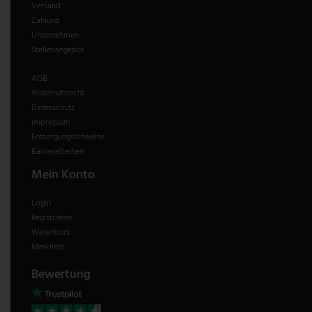
Versand
Zahlung
Unternehmen
Stellenangebot
AGB
Widerrufsrecht
Datenschutz
Impressum
Entsorgungshinweise
Barrierefreiheit
Mein Konto
Login
Registrieren
Warenkorb
Merkliste
Bewertung