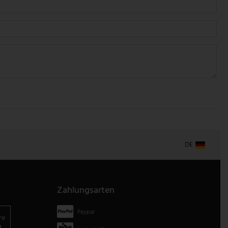
DE
Zahlungsarten
Paypal
re
g