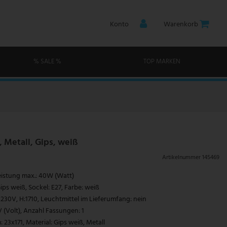
Konto
Warenkorb
% SALE %
TOP MARKEN
 Metall, Gips, weiß
Artikelnummer
145469
Leistung max.: 40W (Watt)
ps weiß, Sockel: E27, Farbe: weiß
 230V, H:1710, Leuchtmittel im Lieferumfang: nein
(Volt), Anzahl Fassungen: 1
23x171, Material: Gips weiß, Metall