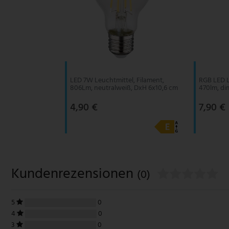
LED 7W Leuchtmittel, Filament,
RGB LED L
806Lm, neutralweiß, DxH 6x10,6 cm
470lm, di
4,90 €
7,90 €
Kundenrezensionen
(0)
5
0
4
0
3
0