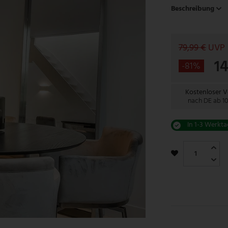
Beschreibung
79,99 €
UVP
1
-81%
Kostenloser 
nach DE ab 1
In 1-3 Werkta