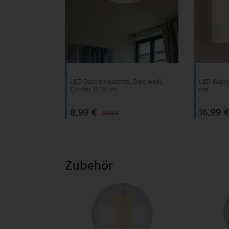
V-TAC
Wofi Leuchten
LED Deckenleuchte, Gips weiß,
LED Wandl
Chrom, D 16 cm
cm
8,99 €
16,99 
59,99 €
Zubehör