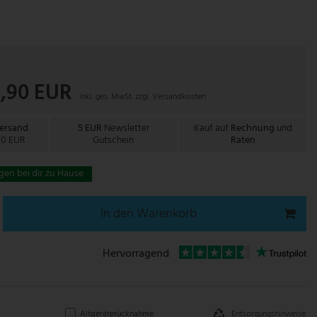
4,90 EUR
inkl. ges. MwSt. zzgl.
Versandkosten
Versand
5 EUR
Newsletter
Kauf auf
Rechnung
und
00 EUR
Gutschein
Raten
gen bei dir zu Hause
In den Warenkorb
Hervorragend
Entsorgungshinweise
Altgeräterücknahme