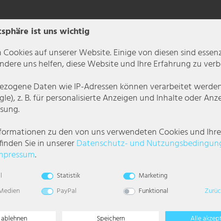
tsphäre ist uns wichtig
 Cookies auf unserer Website. Einige von diesen sind essenzi
dere uns helfen, diese Website und Ihre Erfahrung zu verb
zogene Daten wie IP-Adressen können verarbeitet werden (
le), z. B. für personalisierte Anzeigen und Inhalte oder An
sung.
 Kombination aus Gips und Metall. Befestigt an einem weißen Kabel ragt die
d Lichtfarbe bestimmen. Aufgrund ihrer Langlebigkeit empfehlen wir Ihnen 
nformationen zu den von uns verwendeten Cookies und Ihr
finden Sie in unserer
Daten­schutz- und Nutzungs­bedingun
mpressum
.
l
Statistik
Marketing
 Medien
PayPal
Funktional
Zurüc
e ablehnen
Speichern
Alle akzep