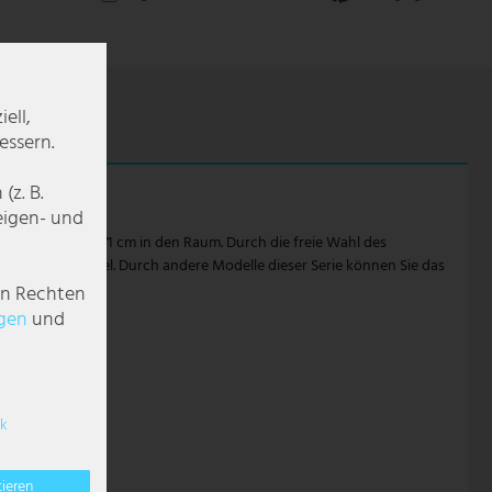
ell,
essern.
z. B.
zeigen- und
se Deckenlampe 171 cm in den Raum. Durch die freie Wahl des
LED Leuchtmittel. Durch andere Modelle dieser Serie können Sie das
en Rechten
g­en
und
k
tieren