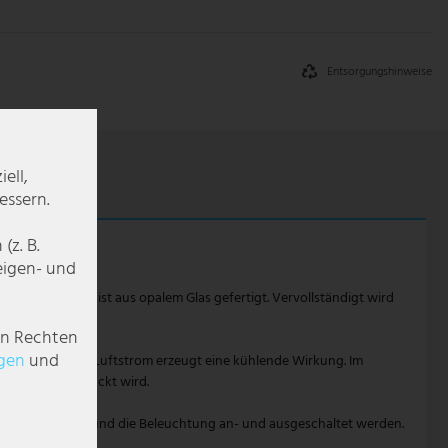
Entsorgungshinweise
ell,
essern.
z. B.
zeigen- und
Lampenschirm ist aus opalem Glas gefertigt. Vervollständigt wird
en Rechten
g­en
und
nten gerichteter Luftstrom erzeugt eine kühlende Wirkung. Im
nach unten gedrückt wird.
imer eingestellt und die Beleuchtung an- und ausgeschaltet werden.