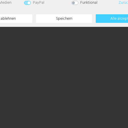
 Medien
PayPal
Funktional
Zurüc
e ablehnen
Speichern
Alle akzep