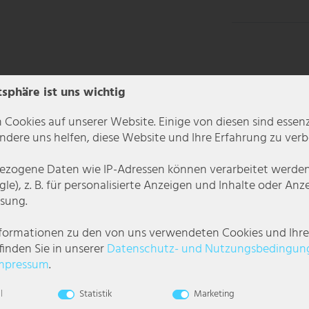
tsphäre ist uns wichtig
 Cookies auf unserer Website. Einige von diesen sind essenzi
dere uns helfen, diese Website und Ihre Erfahrung zu verb
zogene Daten wie IP-Adressen können verarbeitet werden (
le), z. B. für personalisierte Anzeigen und Inhalte oder An
sung.
en vier Wänden werden. Die Aufhängung und der Motor sind silber und der 
nformationen zu den von uns verwendeten Cookies und Ihr
finden Sie in unserer
Daten­schutz- und Nutzungs­bedingun
, bringt dieser Deckenventilator die ersehnte Abkühlung, denn ein nach u
mpressum
.
enn er besitzt einen einstellbaren Rücklauf, sodass die warme Luft wieder 
tilator schalten. Es können 5 Geschwindigkeitsstufen, drei verschiedene T
l
Statistik
Marketing