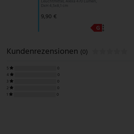
Leuchtmittel, Alexa 470 Lumen,
DxH 4,5x8,1 cm
9,90 €
Kundenrezensionen
(0)
5
0
4
0
3
0
2
0
1
0