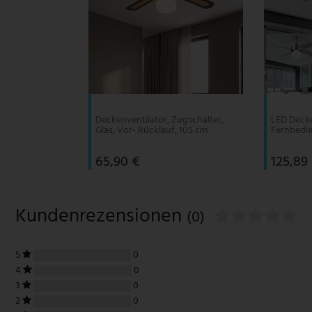
Deckenventilator, Zugschalter,
LED Decke
Glas, Vor- Rücklauf, 105 cm
Fernbedi
65,90 €
125,89
Kundenrezensionen
(0)
5
0
4
0
3
0
2
0