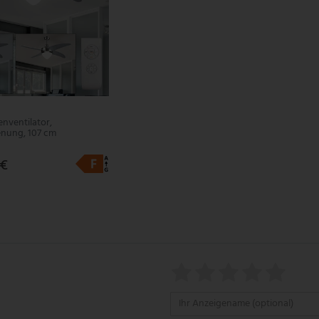
nventilator,
enung, 107 cm
 €