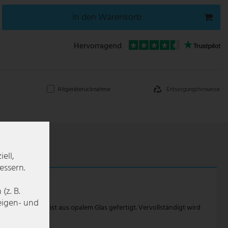
In den Warenkorb
Hervorragend
Entsorgungshinweise
Altgeräterücknahme
ell,
essern.
z. B.
zeigen- und
Lampenschirm ist aus opalem Glas gefertigt. Vervollständigt wird