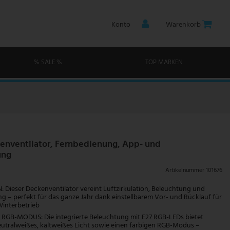
Konto
Warenkorb
% SALE %
TOP MARKEN
enventilator, Fernbedienung, App- und
ung
Artikelnummer
101676
: Dieser Deckenventilator vereint Luftzirkulation, Beleuchtung und
g – perfekt für das ganze Jahr dank einstellbarem Vor- und Rücklauf für
interbetrieb
RGB-MODUS: Die integrierte Beleuchtung mit E27 RGB-LEDs bietet
utralweißes, kaltweißes Licht sowie einen farbigen RGB-Modus –