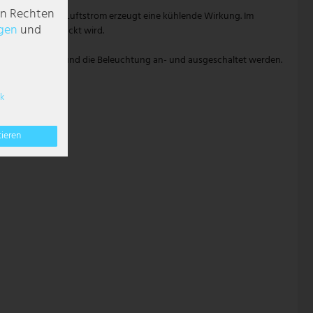
en Rechten
nten gerichteter Luftstrom erzeugt eine kühlende Wirkung. Im
g­en
und
nach unten gedrückt wird.
imer eingestellt und die Beleuchtung an- und ausgeschaltet werden.
k
rung bedienen.
tieren