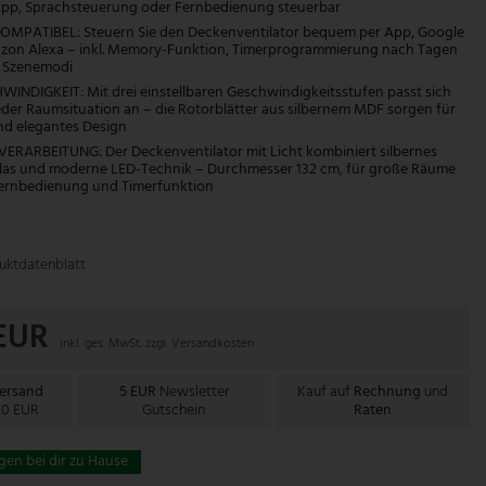
 App, Sprachsteuerung oder Fernbedienung steuerbar
PATIBEL: Steuern Sie den Deckenventilator bequem per App, Google
on Alexa – inkl. Memory-Funktion, Timerprogrammierung nach Tagen
n Szenemodi
INDIGKEIT: Mit drei einstellbaren Geschwindigkeitsstufen passt sich
jeder Raumsituation an – die Rotorblätter aus silbernem MDF sorgen für
und elegantes Design
RARBEITUNG: Der Deckenventilator mit Licht kombiniert silbernes
 Glas und moderne LED-Technik – Durchmesser 132 cm, für große Räume
 Fernbedienung und Timerfunktion
uktdatenblatt
 EUR
inkl. ges. MwSt. zzgl.
Versandkosten
Versand
5 EUR
Newsletter
Kauf auf
Rechnung
und
00 EUR
Gutschein
Raten
gen bei dir zu Hause