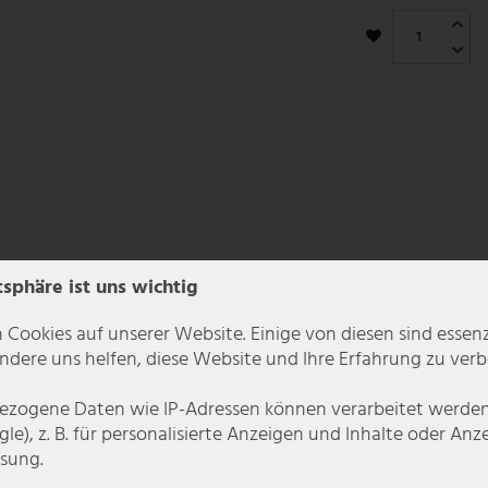
tsphäre ist uns wichtig
 Cookies auf unserer Website. Einige von diesen sind essenzi
dere uns helfen, diese Website und Ihre Erfahrung zu verb
zogene Daten wie IP-Adressen können verarbeitet werden (
le), z. B. für personalisierte Anzeigen und Inhalte oder An
en vier Wänden werden. Die Aufhängung und der Motor sind silber und der 
sung.