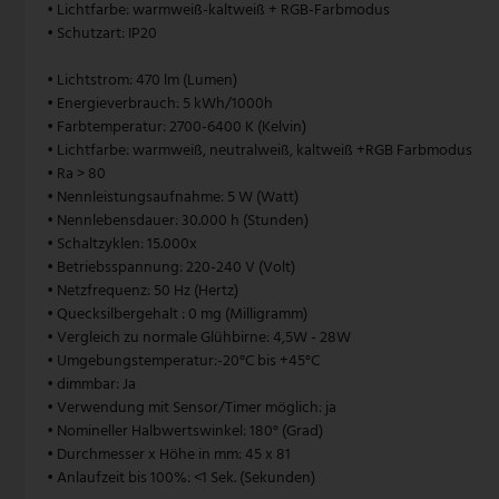
• Lichtfarbe: warmweiß-kaltweiß + RGB-Farbmodus
• Schutzart: IP20
• Lichtstrom: 470 lm (Lumen)
• Energieverbrauch: 5 kWh/1000h
• Farbtemperatur: 2700-6400 K (Kelvin)
• Lichtfarbe: warmweiß, neutralweiß, kaltweiß +RGB Farbmodus
• Ra > 80
• Nennleistungsaufnahme: 5 W (Watt)
• Nennlebensdauer: 30.000 h (Stunden)
• Schaltzyklen: 15.000x
• Betriebsspannung: 220-240 V (Volt)
• Netzfrequenz: 50 Hz (Hertz)
• Quecksilbergehalt : 0 mg (Milligramm)
• Vergleich zu normale Glühbirne: 4,5W - 28W
• Umgebungstemperatur:-20°C bis +45°C
• dimmbar: Ja
• Verwendung mit Sensor/Timer möglich: ja
• Nomineller Halbwertswinkel: 180° (Grad)
• Durchmesser x Höhe in mm: 45 x 81
• Anlaufzeit bis 100%: <1 Sek. (Sekunden)