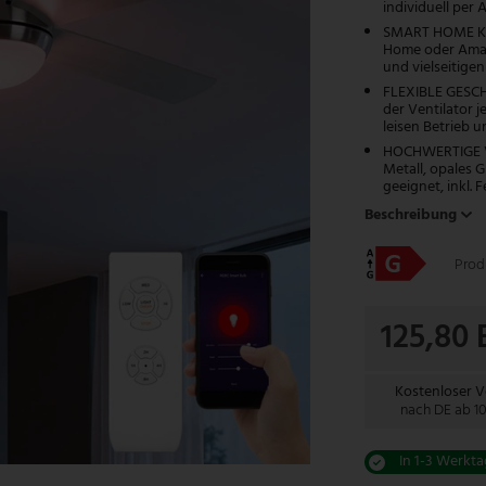
individuell per
SMART HOME KOM
Home oder Amaz
und vielseitige
FLEXIBLE GESCHW
der Ventilator 
leisen Betrieb 
HOCHWERTIGE VE
Metall, opales
geeignet, inkl.
Beschreibung
Prod
125,80
Kostenloser 
nach DE ab 1
KI-generierter Inhalt.
In 1-3 Werkta