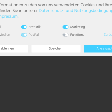
nformationen zu den von uns verwendeten Cookies und Ihr
, bringt dieser Deckenventilator die ersehnte Abkühlung, denn ein nach u
finden Sie in unserer
Daten­schutz- und Nutzungs­bedingun
enn er besitzt einen einstellbaren Rücklauf, sodass die warme Luft wieder 
mpressum
.
tilator schalten. Es können 3 Geschwindigkeitsstufen, drei verschiedene T
l
Statistik
Marketing
stufen des Ventilators einstellen sowie das Licht ein- und ausschalten.
 Medien
PayPal
Funktional
Zurüc
kenventilators bequem von der Couch aus über die App- oder Sprachsteue
e ablehnen
Speichern
Alle akzep
ten.