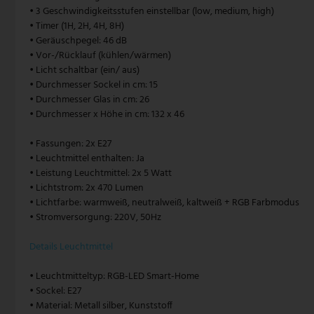
• 3 Geschwindigkeitsstufen einstellbar (low, medium, high)
V-TAC
• Timer (1H, 2H, 4H, 8H)
• Geräuschpegel: 46 dB
• Vor-/Rücklauf (kühlen/wärmen)
Wofi Leuchten
• Licht schaltbar (ein/ aus)
• Durchmesser Sockel in cm: 15
• Durchmesser Glas in cm: 26
• Durchmesser x Höhe in cm: 132 x 46
• Fassungen: 2x E27
• Leuchtmittel enthalten: Ja
• Leistung Leuchtmittel: 2x 5 Watt
• Lichtstrom: 2x 470 Lumen
• Lichtfarbe: warmweiß, neutralweiß, kaltweiß + RGB Farbmodus
• Stromversorgung: 220V, 50Hz
Details Leuchtmittel
• Leuchtmitteltyp: RGB-LED Smart-Home
• Sockel: E27
• Material: Metall silber, Kunststoff