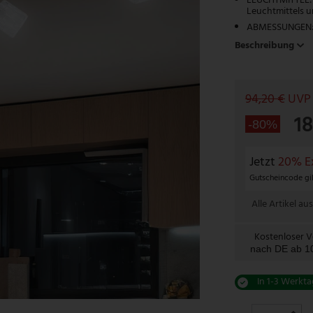
LEUCHTMITTEL: 
Leuchtmittels u
ABMESSUNGEN: L
Beschreibung
94,20 €
UVP
1
-80%
Jetzt
20% Ex
Gutscheincode gil
Alle Artikel aus
Kostenloser 
nach DE ab 
In 1-3 Werkta