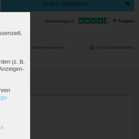
In den Warenkorb
Hervorragend
senziell,
Altgeräterücknahme
Entsorgungshinweise
den (z. B.
 Anzeigen-
hren
ngs­
ck