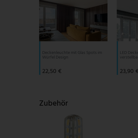
V-TAC
Wofi Leuchten
Deckenleuchte mit Glas Spots im
LED Decke
Würfel Design
verstellb
22,50 €
23,90 
Zubehör