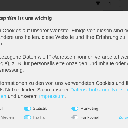
tsphäre ist uns wichtig
 Cookies auf unserer Website. Einige von diesen sind es
ndere uns helfen, diese Website und Ihre Erfahrung zu
n.
ezogene Daten wie IP-Adressen können verarbeitet wer
le), z. B. für personalisierte Anzeigen und Inhalte oder
tsmessung.
nformationen zu den von uns verwendeten Cookies und I
s Nutzer finden Sie in unserer
Daten­schutz- und Nutzu
­en
und unserem
Impressum
.
ll
Statistik
Marketing
 Medien
PayPal
Funktional
Zurü