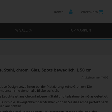
Konto
Warenkorb
% SALE %
TOP MARKEN
, Stahl, chrom, Glas, Spots beweglich, L 58 cm
Artikelnummer
11002
lose Design setzt Ihnen bei der Platzierung keine Grenzen. Die
penschirme ziehen alle Blicke auf sich.
 Leuchte ist aus chromfarbenem Stahl und teilsatiniertem Glas gefertigt.
urch die Beweglichkeit der Strahler können Sie die Lampe perfekt nach
sen ausrichten.