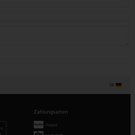
DE
Zahlungsarten
Paypal
re
g