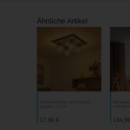
V-TAC
Ähnliche Artikel
Wofi Leuchten
Deckenleuchte, vier Acrylglas-
Hängelamp
Kugeln, L 23 cm
und satin
17,90 €
134,99