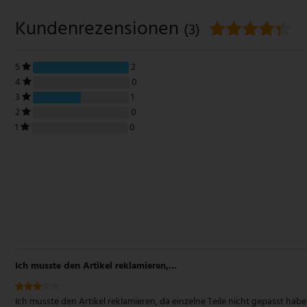
Kundenrezensionen
(3)
5
2
4
0
3
1
2
0
1
0
Ich musste den Artikel reklamieren,...
Ich musste den Artikel reklamieren, da einzelne Teile nicht gepasst hab