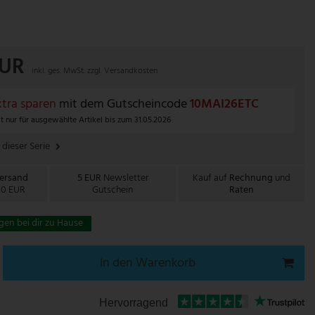
EUR
inkl. ges. MwSt. zzgl.
Versandkosten
tra sparen
mit dem Gutscheincode
10MAI26ETC
t nur für ausgewählte Artikel bis zum 31.05.2026
 dieser Serie
Versand
5 EUR
Newsletter
Kauf auf
Rechnung
und
00 EUR
Gutschein
Raten
gen bei dir zu Hause
In den Warenkorb
Hervorragend