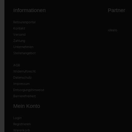
Informationen
Partner
Retourenportal
Kontakt
idealo
Versand
Zahlung
Unternehmen
Stellenangebot
AGB
Widerrufsrecht
Datenschutz
Impressum
Entsorgungshinweise
Barrierefreiheit
Mein Konto
Login
Registrieren
Warenkorb