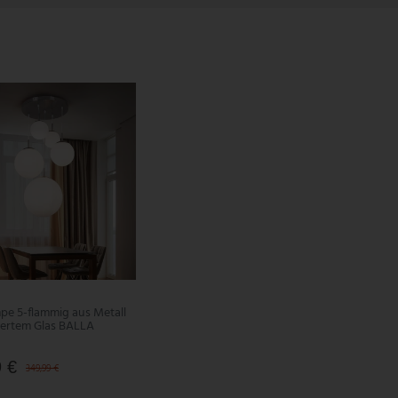
e 5-flammig aus Metall
iertem Glas BALLA
 €
349,99 €