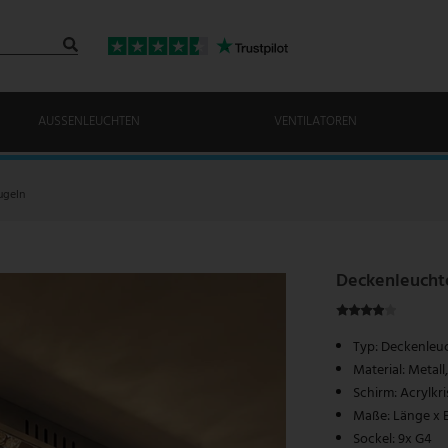
AUSSENLEUCHTEN
VENTILATOREN
ugeln
Deckenleuchte
Typ: Deckenleu
Material: Metal
Schirm: Acrylkris
Maße: Länge x B
Sockel: 9x G4