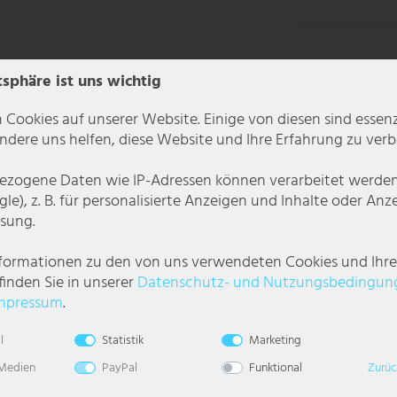
tsphäre ist uns wichtig
 Cookies auf unserer Website. Einige von diesen sind essenzi
dere uns helfen, diese Website und Ihre Erfahrung zu verb
zogene Daten wie IP-Adressen können verarbeitet werden (
le), z. B. für personalisierte Anzeigen und Inhalte oder An
sung.
nformationen zu den von uns verwendeten Cookies und Ihr
eln!
finden Sie in unserer
Daten­schutz- und Nutzungs­bedingun
 Acryl, werden ein neues Highlight auch in Ihrer Wohnung. Mit der edlen,
mpressum
.
l
Statistik
Marketing
s- oder Wohnzimmer.
 Medien
PayPal
Funktional
Zurüc