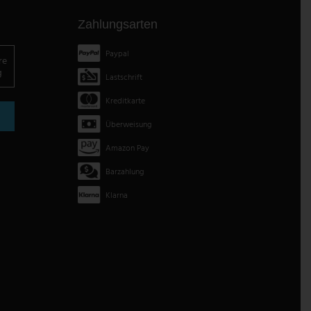
Zahlungsarten
Paypal
re
g
Lastschrift
Kreditkarte
Überweisung
Amazon Pay
Barzahlung
Klarna