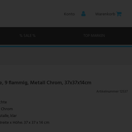
Konto
Warenkorb
% SALE %
TOP MARKEN
, 9 flammig, Metall Chrom, 37x37x14cm
Artikelnummer
12537
chte
l, Chrom
talle, klar
reite x Höhe: 37 x 37 x 14 cm