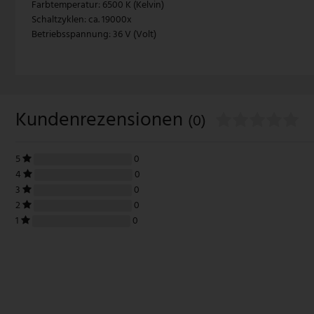
 Farbtemperatur: 6500 K (Kelvin)
 Schaltzyklen: ca. 19000x
V-TAC
 Betriebsspannung: 36 V (Volt)
Wofi Leuchten
Kundenrezensionen
(0)
5
0
4
0
3
0
2
0
1
0