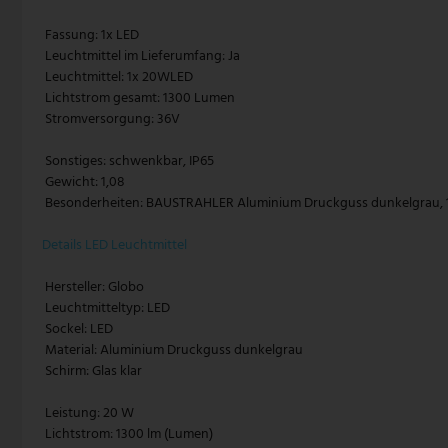
 Fassung: 1x LED
Pendelleuchte Vintage
Paulmann
 Leuchtmittel im Lieferumfang: Ja
 Leuchtmittel: 1x 20WLED
Pendelleuchte weiß
Philips Lampen
 Lichtstrom gesamt: 1300 Lumen
 Stromversorgung: 36V
Zugpendelleuchten
Rabalux
 Sonstiges: schwenkbar, IP65
Reality Leuchten
 Gewicht: 1,08
 Besonderheiten: BAUSTRAHLER Aluminium Druckguss dunkelgrau,
Searchlight Lampen
Details LED Leuchtmittel
Sigor
 Hersteller: Globo
Sollux
 Leuchtmitteltyp: LED
 Sockel: LED
 Material: Aluminium Druckguss dunkelgrau
Spot Light Lampen
 Schirm: Glas klar
Steinhauer Lampen
 Leistung: 20 W
 Lichtstrom: 1300 lm (Lumen)
Trio Leuchten