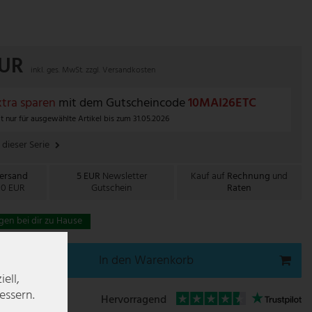
EUR
inkl. ges. MwSt. zzgl.
Versandkosten
tra sparen
mit dem Gutscheincode
10MAI26ETC
t nur für ausgewählte Artikel bis zum 31.05.2026
 dieser Serie
Versand
5 EUR
Newsletter
Kauf auf
Rechnung
und
00 EUR
Gutschein
Raten
gen bei dir zu Hause
In den Warenkorb
ell,
essern.
Hervorragend