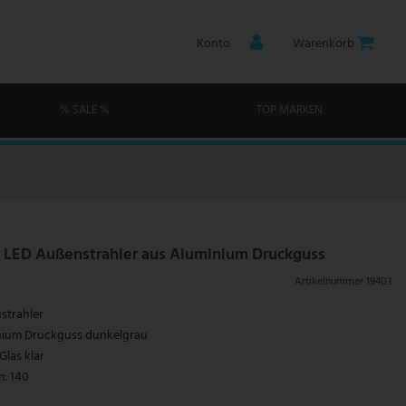
Konto
Warenkorb
% SALE %
TOP MARKEN
 LED Außenstrahler aus Aluminium Druckguss
Artikelnummer
19403
strahler
inium Druckguss dunkelgrau
las klar
: 140