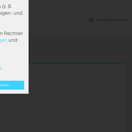
z. B.
zeigen- und
Entsorgungshinweise
en Rechten
g­en
und
k
tieren