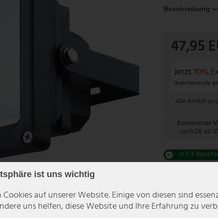
Beschreibung
47,95 
Jetzt
10% Ex
Gutscheincode gil
Alle Artikel aus
Kostenloser 
nach DE ab 1
In 1-3 Werkta
atsphäre ist uns wichtig
 Cookies auf unserer Website. Einige von diesen sind essenzi
dere uns helfen, diese Website und Ihre Erfahrung zu verb