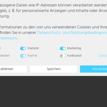
zogene Daten wie IP-Adressen können verarbeitet werden (
le), z. B. für personalisierte Anzeigen und Inhalte oder An
sung.
nformationen zu den von uns verwendeten Cookies und Ihr
finden Sie in unserer
Daten­schutz- und Nutzungs­bedingun
mpressum
.
l
Statistik
Marketing
 Medien
PayPal
Funktional
Zurüc
e ablehnen
Speichern
Alle akzep
 IP65, LxB:180x140, inkl. 1xLED 20W 36V, 1300lm, 6500K