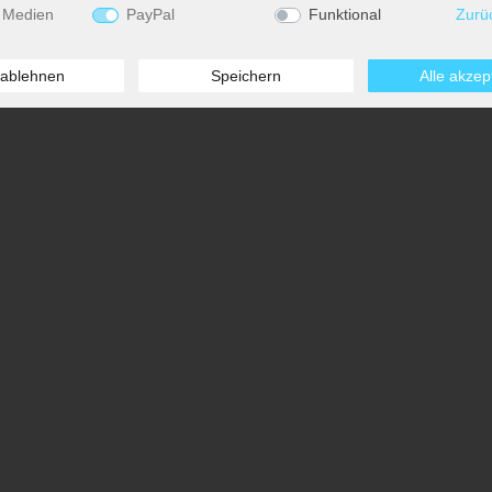
 Medien
PayPal
Funktional
Zurü
 ablehnen
Speichern
Alle akzep