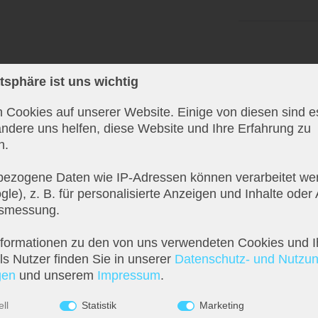
atsphäre ist uns wichtig
 Cookies auf unserer Website. Einige von diesen sind es
ndere uns helfen, diese Website und Ihre Erfahrung zu
n.
ezogene Daten wie IP-Adressen können verarbeitet wer
le), z. B. für personalisierte Anzeigen und Inhalte oder
tsmessung.
ekorativ und elegant in den Vordergrund. Mit dieser Wandleuchte hab
nformationen zu den von uns verwendeten Cookies und I
s Nutzer finden Sie in unserer
Daten­schutz- und Nutzu
­en
und unserem
Impressum
.
nur einen minimalen Anteil an Strom. Damit liegen sie im Verbrauch so
ll
Statistik
Marketing
eferumfang enthalten.