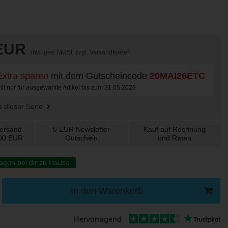
 EUR
inkl. ges. MwSt. zzgl.
Versandkosten
xtra sparen
mit dem Gutscheincode
20MAI26ETC
lt nur für ausgewählte Artikel bis zum 31.05.2026
us dieser Serie
Versand
5 EUR
Newsletter
Kauf auf
Rechnung
100 EUR
Gutschein
und
Raten
agen bei dir zu Hause
In den Warenkorb
Hervorragend