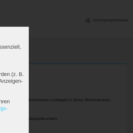
Entsorgungshinweise
senziell,
den (z. B.
 Anzeigen-
en Sie ein wunderschönes Lichtspiel in Ihren Wohnräumen.
hren
ngs­
gar unter Energiesparleuchten.