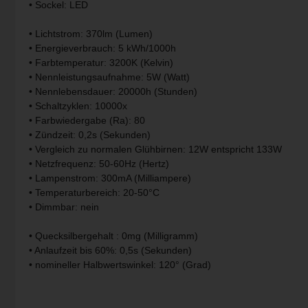
• Sockel: LED
V-TAC
• Lichtstrom: 370lm (Lumen)
• Energieverbrauch: 5 kWh/1000h
Wofi Leuchten
• Farbtemperatur: 3200K (Kelvin)
• Nennleistungsaufnahme: 5W (Watt)
• Nennlebensdauer: 20000h (Stunden)
• Schaltzyklen: 10000x
• Farbwiedergabe (Ra): 80
• Zündzeit: 0,2s (Sekunden)
• Vergleich zu normalen Glühbirnen: 12W entspricht 133W
• Netzfrequenz: 50-60Hz (Hertz)
• Lampenstrom: 300mA (Milliampere)
• Temperaturbereich: 20-50°C
• Dimmbar: nein
• Quecksilbergehalt : 0mg (Milligramm)
• Anlaufzeit bis 60%: 0,5s (Sekunden)
• nomineller Halbwertswinkel: 120° (Grad)