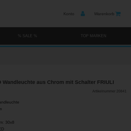
Konto
Warenkorb
% SALE %
TOP MARKEN
 Wandleuchte aus Chrom mit Schalter FRIULI
Artikelnummer
20841
andleuchte
om
m: 30x8
ED