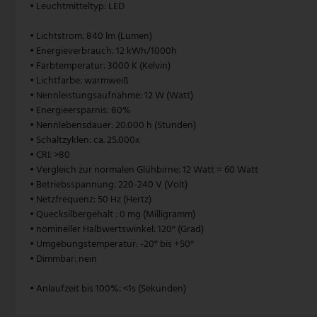
• Leuchtmitteltyp: LED
V-TAC
• Lichtstrom: 840 lm (Lumen)
• Energieverbrauch: 12 kWh/1000h
Wofi Leuchten
• Farbtemperatur: 3000 K (Kelvin)
• Lichtfarbe: warmweiß
• Nennleistungsaufnahme: 12 W (Watt)
• Energieersparnis: 80%
• Nennlebensdauer: 20.000 h (Stunden)
• Schaltzyklen: ca. 25.000x
• CRI: >80
• Vergleich zur normalen Glühbirne: 12 Watt = 60 Watt
• Betriebsspannung: 220-240 V (Volt)
• Netzfrequenz: 50 Hz (Hertz)
• Quecksilbergehalt : 0 mg (Milligramm)
• nomineller Halbwertswinkel: 120° (Grad)
• Umgebungstemperatur: -20° bis +50°
• Dimmbar: nein
• Anlaufzeit bis 100%: <1s (Sekunden)