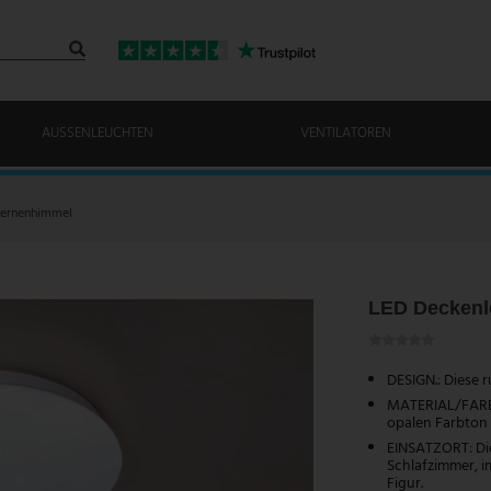
AUSSENLEUCHTEN
VENTILATOREN
ternenhimmel
LED Deckenle
DESIGN.: Diese 
MATERIAL/FARBE:
opalen Farbton 
EINSATZORT: Die
Schlafzimmer, i
Figur.