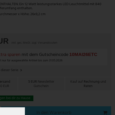
NTHALTEN: Ein 12 Watt leistungsstarkes LED Leuchtmittel mit 840
eferumfang enthalten.
rchmesser x Höhe: 26x9,2 cm
EUR
inkl. ges. MwSt. zzgl.
Versandkosten
tra sparen
mit dem Gutscheincode
10MAI26ETC
t nur für ausgewählte Artikel bis zum 31.05.2026
 dieser Serie
Versand
5 EUR
Newsletter
Kauf auf
Rechnung
und
00 EUR
Gutschein
Raten
gen bei dir zu Hause
In den Warenkorb