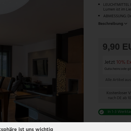
LEUCHTMITTEL E
Lumen ist im Li
ABMESSUNG: Du
Beschreibung
9,90 
Jetzt
10% Ex
Gutscheincode gil
Alle Artikel aus
Kostenloser 
nach DE ab 1
In 1-3 Werkta
tsphäre ist uns wichtig