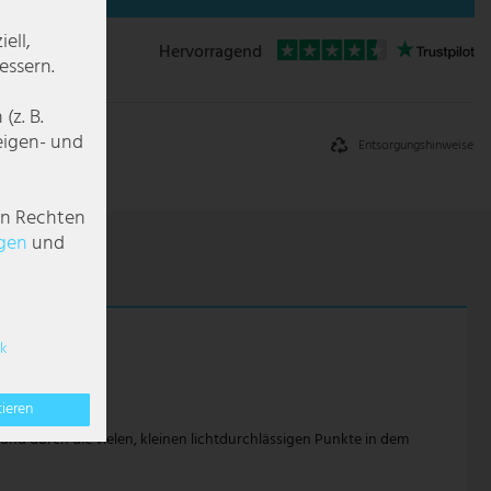
ell,
Hervorragend
essern.
z. B.
zeigen- und
Entsorgungshinweise
en Rechten
g­en
und
k
tieren
 und durch die vielen, kleinen lichtdurchlässigen Punkte in dem