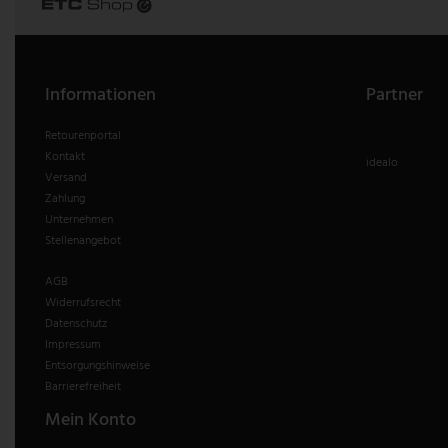
Informationen
Partner
Retourenportal
Kontakt
idealo
Versand
Zahlung
Unternehmen
Stellenangebot
AGB
Widerrufsrecht
Datenschutz
Impressum
Entsorgungshinweise
Barrierefreiheit
Mein Konto