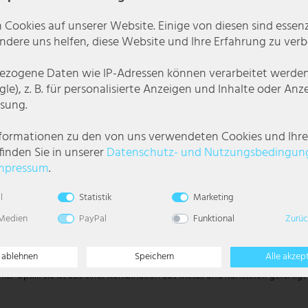
 Cookies auf unserer Website. Einige von diesen sind essenzi
dere uns helfen, diese Website und Ihre Erfahrung zu verb
zogene Daten wie IP-Adressen können verarbeitet werden (
le), z. B. für personalisierte Anzeigen und Inhalte oder An
sung.
nformationen zu den von uns verwendeten Cookies und Ihr
finden Sie in unserer
Daten­schutz- und Nutzungs­bedingun
mpressum
.
l
Statistik
Marketing
 Medien
PayPal
Funktional
Zurüc
e ablehnen
Speichern
Alle akzep
l-Optik. Sie ist aus einer Kombination aus Metall und Kunststoff gefertigt