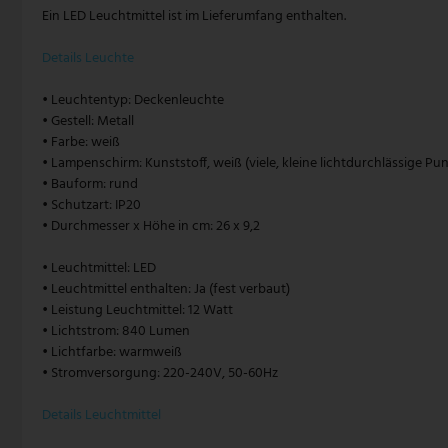
Ein LED Leuchtmittel ist im Lieferumfang enthalten.
Pendelleuchte Vintage
Paulmann
Details Leuchte
Pendelleuchte weiß
Philips Lampen
• Leuchtentyp: Deckenleuchte
• Gestell: Metall
Zugpendelleuchten
Rabalux
• Farbe: weiß
• Lampenschirm: Kunststoff, weiß (viele, kleine lichtdurchlässige Pu
Reality Leuchten
• Bauform: rund
• Schutzart: IP20
Searchlight Lampen
• Durchmesser x Höhe in cm: 26 x 9,2
Sigor
• Leuchtmittel: LED
• Leuchtmittel enthalten: Ja (fest verbaut)
Sollux
• Leistung Leuchtmittel: 12 Watt
• Lichtstrom: 840 Lumen
Spot Light Lampen
• Lichtfarbe: warmweiß
• Stromversorgung: 220-240V, 50-60Hz
Steinhauer Lampen
Details Leuchtmittel
Trio Leuchten