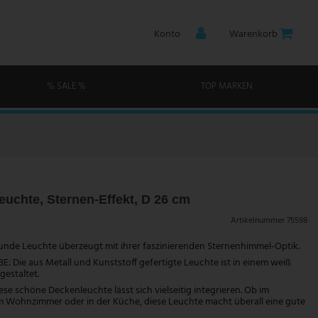
Konto
Warenkorb
% SALE %
TOP MARKEN
uchte, Sternen-Effekt, D 26 cm
Artikelnummer
75598
runde Leuchte überzeugt mit ihrer faszinierenden Sternenhimmel-Optik.
 Die aus Metall und Kunststoff gefertigte Leuchte ist in einem weiß
gestaltet.
se schöne Deckenleuchte lässt sich vielseitig integrieren. Ob im
m Wohnzimmer oder in der Küche, diese Leuchte macht überall eine gute