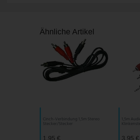
V-TAC
Wofi Leuchten
Ähnliche Artikel
Cinch-Verbindung 1,5m Stereo
1,5m Audi
Stecker/Stecker
Klinkenst
1,95 €
3,95 €