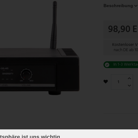
Beschreibung
98,90 
Kostenloser 
nach DE ab 1
In 1-3 Werkta
atsphäre ist uns wichtig