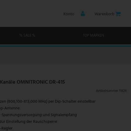
Konto
Warenkorb
% SALE %
TOP MARKEN
 Kanäle OMNITRONIC DR-415
Artikelnummer
11826
en (800,100-813,000 MHz) per Dip-Schalter einstellbar
kop-Antenne
r Spannungsversorgung und Signalempfang
zur Einstellung der Rauschsperre
-Regler