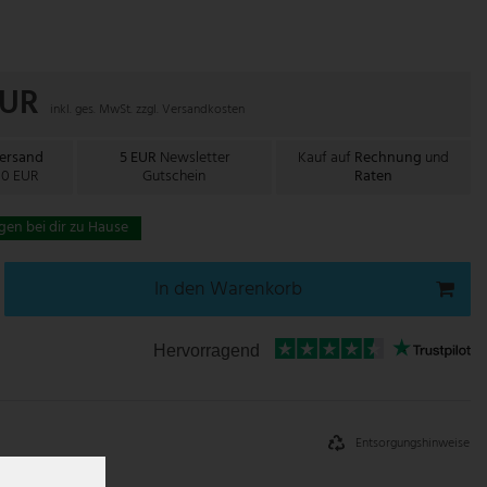
EUR
inkl. ges. MwSt. zzgl.
Versandkosten
Versand
5 EUR
Newsletter
Kauf auf
Rechnung
und
00 EUR
Gutschein
Raten
gen bei dir zu Hause
In den Warenkorb
Hervorragend
Entsorgungshinweise