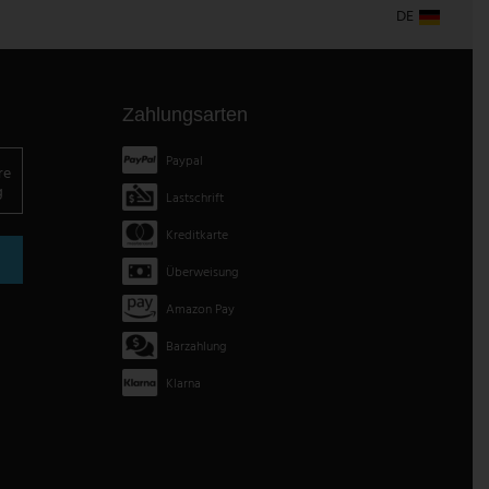
DE
Zahlungsarten
Paypal
re
g
Lastschrift
Kreditkarte
Überweisung
Amazon Pay
Barzahlung
Klarna