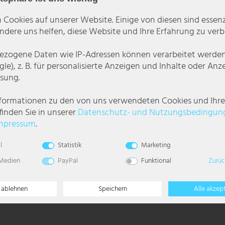
 Cookies auf unserer Website. Einige von diesen sind essenzi
dere uns helfen, diese Website und Ihre Erfahrung zu verb
zogene Daten wie IP-Adressen können verarbeitet werden (
le), z. B. für personalisierte Anzeigen und Inhalte oder An
sung.
r hervorragend für kleine und große Karaoke-Partys, sondern auch für den 
nformationen zu den von uns verwendeten Cookies und Ihr
finden Sie in unserer
Daten­schutz- und Nutzungs­bedingun
um verwendet werden, da ebenso viele Kanäle zur freien Auswahl zur Verfüg
mpressum
.
l
Statistik
Marketing
 Medien
PayPal
Funktional
Zurüc
llbar
e ablehnen
Speichern
Alle akzep