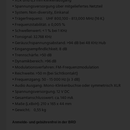
• XLR und 6,3 mm Klinkenausgang
• Spannungsversorgung über mitgeliefertes Netzteil
Pendelleuchte Vintage
Paulmann
• System: Non-diversity, Einkanal
• Trägerfrequenz: UHF 800,100 - 813,000 MHz (16 K.)
Pendelleuchte weiß
Philips Lampen
• Frequenzstabilität: ± 0,005 %
• Schwellenwert: < 1 % bei 1 KHz
Zugpendelleuchten
Rabalux
• Tonsignal: 32.768 KHz
• Geräuschspannungsabstand: >94 dB bei 48 KHz Hub
• Eingangsempfindlichkeit: 8 dB
Reality Leuchten
• Trennschärfe: >50 dB
• Dynamikbereich: >96 dB
Searchlight Lampen
• Modulationsverfahren: FM-Frequenzmodulation
• Reichweite: >50 m (bei Sichtkontakt)
Sigor
• Frequenzgang: 50 - 15 000 Hz (± 3 dB)
• Audio Ausgang: Mono-Klinkenbuchse oder symmetrisch XLR
Sollux
• Spannungsversorgung: 12 V DC
• Gesamtanschlusswert: ca. 140 mA
Spot Light Lampen
• Maße (LxBxH): 210 x 165 x 44 mm
• Gewicht: 0,55 kg
Steinhauer Lampen
Anmelde- und gebührenfrei in der BRD
Trio Leuchten