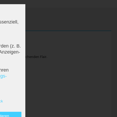
senziell,
den (z. B.
 Anzeigen-
hm einen entsprechenden Flair.
hren
ngs­
ck
tieren