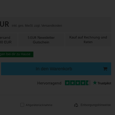
EUR
inkl. ges. MwSt. zzgl.
Versandkosten
Rechnung
Versand
5 EUR
Kauf auf
und
Newsletter
Raten
100 EUR
Gutschein
gen bei dir zu Hause
In den Warenkorb
Hervorragend
Altgeräterücknahme
Entsorgungshinweise