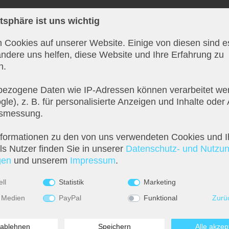
atsphäre ist uns wichtig
 Cookies auf unserer Website. Einige von diesen sind es
ndere uns helfen, diese Website und Ihre Erfahrung zu
n.
ezogene Daten wie IP-Adressen können verarbeitet wer
le), z. B. für personalisierte Anzeigen und Inhalte oder
ür das gewisse Etwas. So werten Sie jeden Raum optisch auf und verleihen i
tsmessung.
e ein Leichtes.
nformationen zu den von uns verwendeten Cookies und I
s Nutzer finden Sie in unserer
Daten­schutz- und Nutzu
­en
und unserem
Impressum
.
ll
Statistik
Marketing
 Medien
PayPal
Funktional
Zurü
 ablehnen
Speichern
Alle akzep