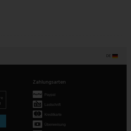
DE
Zahlungsarten
Paypal
re
g
Lastschrift
Kreditkarte
Überweisung