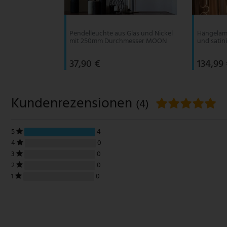
V-TAC
Pendelleuchte aus Glas und Nickel
Hängelamp
mit 250mm Durchmesser MOON
und satin
Wofi Leuchten
37,90 €
134,99
Kundenrezensionen
(4)
5
4
4
0
3
0
2
0
1
0