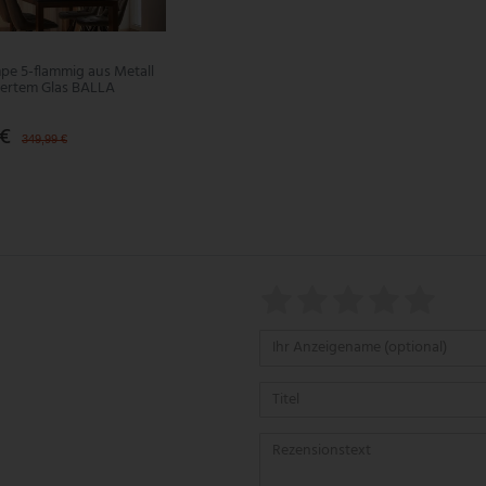
e 5-flammig aus Metall
iertem Glas BALLA
 €
349,99 €