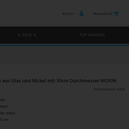
Konto
Warenkorb
% SALE %
TOP MARKEN
e aus Glas und Nickel mit 30cm Durchmesser MOON
Artikelnummer
15829
hte
 matt
las weiss
,5 cm