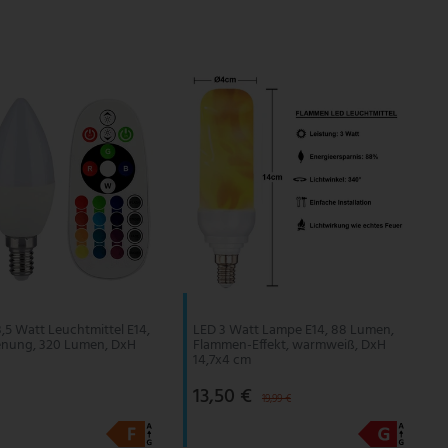
,5 Watt Leuchtmittel E14,
LED 3 Watt Lampe E14, 88 Lumen,
enung, 320 Lumen, DxH
Flammen-Effekt, warmweiß, DxH
14,7x4 cm
13,50 €
19,99 €