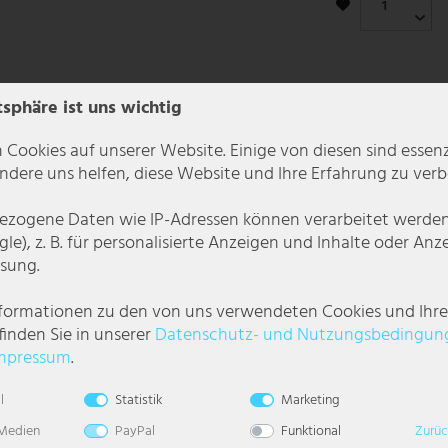
tsphäre ist uns wichtig
 Cookies auf unserer Website. Einige von diesen sind essenzi
dere uns helfen, diese Website und Ihre Erfahrung zu verb
zogene Daten wie IP-Adressen können verarbeitet werden (
le), z. B. für personalisierte Anzeigen und Inhalte oder An
sung.
nformationen zu den von uns verwendeten Cookies und Ihr
finden Sie in unserer
Daten­schutz- und Nutzungs­bedingun
mpressum
.
it tollem Design.
l
Statistik
Marketing
ergestellt und in verchromten Metall eingefasst, sind am Ende der fünf ine
 Medien
PayPal
Funktional
Zurüc