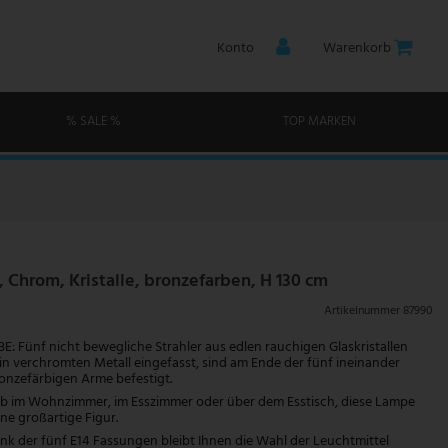
Konto
Warenkorb
% SALE %
TOP MARKEN
 Chrom, Kristalle, bronzefarben, H 130 cm
Artikelnummer
87990
 Fünf nicht bewegliche Strahler aus edlen rauchigen Glaskristallen
 in verchromten Metall eingefasst, sind am Ende der fünf ineinander
onzefärbigen Arme befestigt.
m Wohnzimmer, im Esszimmer oder über dem Esstisch, diese Lampe
ne großartige Figur.
 der fünf E14 Fassungen bleibt Ihnen die Wahl der Leuchtmittel