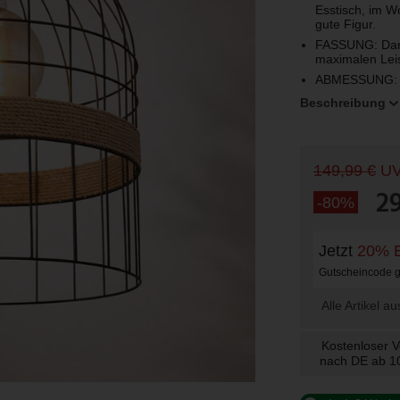
Esstisch, im W
gute Figur.
FASSUNG: Dank
maximalen Leis
ABMESSUNG: D
Beschreibung
149,99 €
U
2
-80%
Jetzt
20% E
Gutscheincode gi
Alle Artikel a
Kostenloser 
nach DE ab 