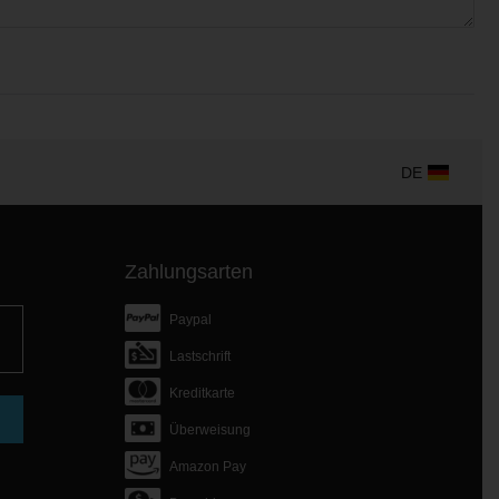
DE
Zahlungsarten
Paypal
Lastschrift
Kreditkarte
Überweisung
Amazon Pay