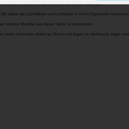
, welcher mit einem Hanfseil sehr schön um fädelt ist.
Sie selbst die Lichtstärke und Lichtfarbe in ihrem Eigenheim bestimme
ir weitere Modelle aus dieser Serie zu verwenden.
r einen minimalen Anteil an Strom und liegen im Verbrauch sogar unt