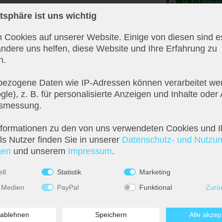
In 1-3 Werkt
atsphäre ist uns wichtig
 Cookies auf unserer Website. Einige von diesen sind es
ndere uns helfen, diese Website und Ihre Erfahrung zu
n.
ezogene Daten wie IP-Adressen können verarbeitet wer
le), z. B. für personalisierte Anzeigen und Inhalte oder
tsmessung.
nformationen zu den von uns verwendeten Cookies und I
s Nutzer finden Sie in unserer
Daten­schutz- und Nutzu
­en
und unserem
Impressum
.
ll
Statistik
Marketing
 Medien
PayPal
Funktional
Zurü
n Raum.
 ablehnen
Speichern
Alle akzep