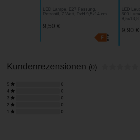
LED Lampe, E27 Fassung,
LED Leuch
Retrostil, 7 Watt, DxH 9,5x14 cm
300 Lum
9,5x13,8
9,50 €
9,90 €
Kundenrezensionen
(0)
5
0
4
0
3
0
2
0
1
0