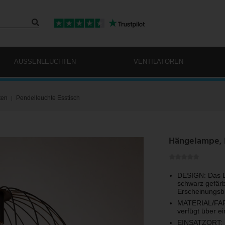
AUSSENLEUCHTEN
VENTILATOREN
ten
Pendelleuchte Esstisch
Hängelampe, K
DESIGN: Das De
schwarz gefärb
Erscheinungsbi
MATERIAL/FARB
verfügt über e
EINSATZORT: Di