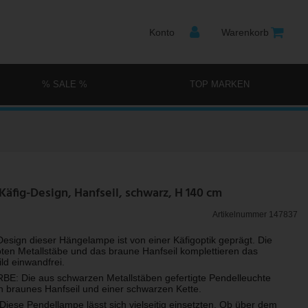
Konto
Warenkorb
% SALE %
TOP MARKEN
äfig-Design, Hanfseil, schwarz, H 140 cm
Artikelnummer
147837
sign dieser Hängelampe ist von einer Käfigoptik geprägt. Die
ten Metallstäbe und das braune Hanfseil komplettieren das
ld einwandfrei.
E: Die aus schwarzen Metallstäben gefertigte Pendelleuchte
in braunes Hanfseil und einer schwarzen Kette.
ese Pendellampe lässt sich vielseitig einsetzten. Ob über dem