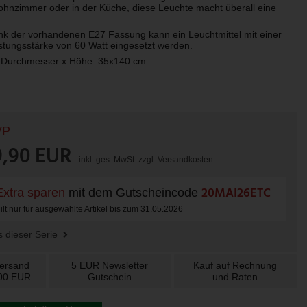
ohnzimmer oder in der Küche, diese Leuchte macht überall eine
 der vorhandenen E27 Fassung kann ein Leuchtmittel mit einer
tungsstärke von 60 Watt eingesetzt werden.
urchmesser x Höhe: 35x140 cm
VP
9,90 EUR
inkl. ges. MwSt. zzgl.
Versandkosten
20MAI26ETC
xtra sparen
mit dem Gutscheincode
lt nur für ausgewählte Artikel bis zum 31.05.2026
us dieser Serie
Versand
5 EUR
Newsletter
Kauf auf
Rechnung
100 EUR
Gutschein
und
Raten