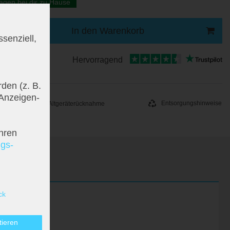
agen bei dir zu Hause
In den Warenkorb
senziell,
Hervorragend
den (z. B.
 Anzeigen-
Entsorgungshinweise
Altgeräterücknahme
hren
ngs­
ck
tieren