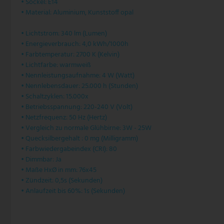
• Sockel: E14
• Material: Aluminium, Kunststoff opal
Pendelleuchte Vintage
Paulmann
• Lichtstrom: 340 lm (Lumen)
Pendelleuchte weiß
Philips Lampen
• Energieverbrauch: 4,0 kWh/1000h
• Farbtemperatur: 2700 K (Kelvin)
Zugpendelleuchten
Rabalux
• Lichtfarbe: warmweiß
• Nennleistungsaufnahme: 4 W (Watt)
Reality Leuchten
• Nennlebensdauer: 25.000 h (Stunden)
• Schaltzyklen: 15.000x
• Betriebsspannung: 220-240 V (Volt)
Searchlight Lampen
• Netzfrequenz: 50 Hz (Hertz)
• Vergleich zu normale Glühbirne: 3W - 25W
Sigor
• Quecksilbergehalt : 0 mg (Milligramm)
• Farbwiedergabeindex (CRI): 80
Sollux
• Dimmbar: Ja
• Maße HxØ in mm: 76x45
Spot Light Lampen
• Zündzeit: 0,5s (Sekunden)
• Anlaufzeit bis 60%: 1s (Sekunden)
Steinhauer Lampen
Trio Leuchten