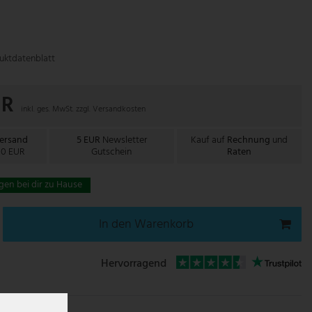
uktdatenblatt
UR
inkl. ges. MwSt. zzgl.
Versandkosten
Versand
5 EUR
Newsletter
Kauf auf
Rechnung
und
00 EUR
Gutschein
Raten
gen bei dir zu Hause
In den Warenkorb
Hervorragend