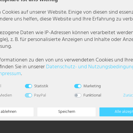
 Cookies auf unserer Website. Einige von diesen sind essenzi
dere uns helfen, diese Website und Ihre Erfahrung zu verb
zogene Daten wie IP-Adressen können verarbeitet werden (
le), z. B. für personalisierte Anzeigen und Inhalte oder An
sung.
nformationen zu den von uns verwendeten Cookies und Ihr
finden Sie in unserer
Daten­schutz- und Nutzungs­bedingun
mpressum
.
LED-Leuchtmittel. Ein enormer Lichtstrom von 340 Lumen bei einem geringe
l
Statistik
Marketing
weiße Licht bietet Ihnen einen enormen Standard.
 Medien
PayPal
Funktional
Zurüc
e ablehnen
Speichern
Alle akzep