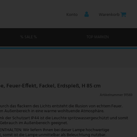
Konto
Warenkorb
% SALE %
TOP MARKEN
e, Feuer-Effekt, Fackel, Erdspieß, H 85 cm
Artikelnummer
91569
rch das flackern des Lichts entsteht die Illusion von echtem Feuer.
ren Außenbereich in eine warme wohltuende Atmosphäre.
 der Schutzart IP44 ist die Leuchte spritzwassergeschützt und somit
 Gebrauch im Außenbereich geeignet.
NTHALTEN: Wir liefern Ihnen bei dieser Lampe hochwertige
t, somit ist die Lampe unmittelbar als Beleuchtung nutzbar.