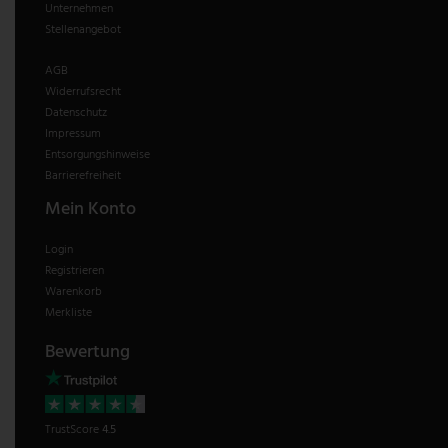
Unternehmen
Stellenangebot
AGB
Widerrufsrecht
Datenschutz
Impressum
Entsorgungshinweise
Barrierefreiheit
Mein Konto
Login
Registrieren
Warenkorb
Merkliste
Bewertung
TrustScore
4.5