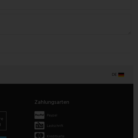
DE
Zahlungsarten
Paypal
re
g
Lastschrift
Kreditkarte