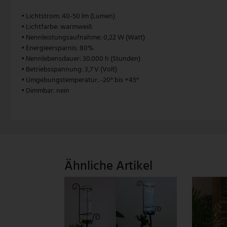
• Lichtstrom: 40-50 lm (Lumen)
V-TAC
• Lichtfarbe: warmweiß
• Nennleistungsaufnahme: 0,22 W (Watt)
Wofi Leuchten
• Energieersparnis: 80%
• Nennlebensdauer: 30.000 h (Stunden)
• Betriebsspannung: 3,7 V (Volt)
• Umgebungstemperatur: -20° bis +45°
• Dimmbar: nein
Ähnliche Artikel