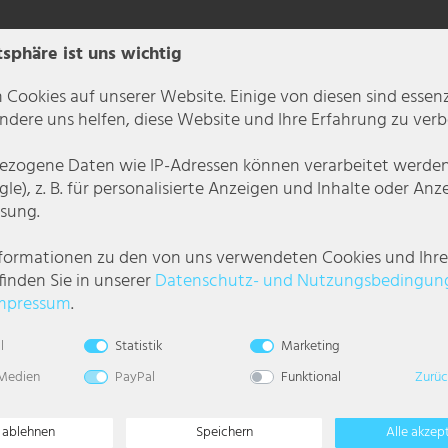
tsphäre ist uns wichtig
 Cookies auf unserer Website. Einige von diesen sind essenzi
dere uns helfen, diese Website und Ihre Erfahrung zu verb
zogene Daten wie IP-Adressen können verarbeitet werden (
le), z. B. für personalisierte Anzeigen und Inhalte oder An
sung.
nformationen zu den von uns verwendeten Cookies und Ihr
finden Sie in unserer
Daten­schutz- und Nutzungs­bedingun
kon oder auf der Terrasse, diese Leuchte macht überall eine gute Figur und
mpressum
.
Licht bei Dunkelheit wieder ab und leuchtet in voller Pracht.
l
Statistik
Marketing
schützt und somit prädestiniert für den Außenbereich.
 Medien
PayPal
Funktional
Zurüc
e ablehnen
Speichern
Alle akzep