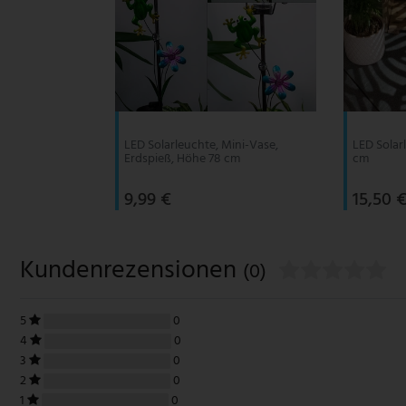
LED Solarleuchte, Mini-Vase,
LED Solar
Erdspieß, Höhe 78 cm
cm
9,99 €
15,50 
Kundenrezensionen
(0)
5
0
4
0
3
0
2
0
1
0