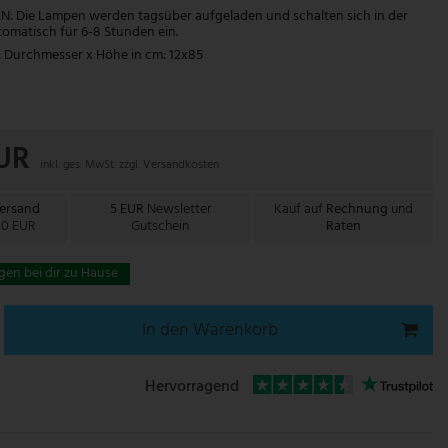
: Die Lampen werden tagsüber aufgeladen und schalten sich in der
matisch für 6-8 Stunden ein.
urchmesser x Höhe in cm: 12x85
EUR
inkl. ges. MwSt. zzgl.
Versandkosten
Versand
5 EUR
Newsletter
Kauf auf
Rechnung
und
00 EUR
Gutschein
Raten
gen bei dir zu Hause
In den Warenkorb
Hervorragend