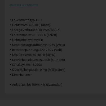
Details Leuchtmittel
V-TAC
Wofi Leuchten
• Leuchtmitteltyp: LED
• Lichtstrom: 400lm (Lumen)
• Energieverbrauch: 10 kWh/1000h
• Farbtemperatur: 3000 K (Kelvin)
• Lichtfarbe: warmweiß
• Nennleistungsaufnahme: 10 W (Watt)
• Betriebsspannung: 220-240V (Volt)
• Netzfrequenz: 50-60 Hz (Hertz)
• Nennlebensdauer: 20.000h (Stunden)
• Schaltzyklen: 15.000x
• Quecksilbergehalt : 0 mg (Milligramm)
• Dimmbar: nein
• Anlaufzeit bis 100%: <1s (Sekunden)