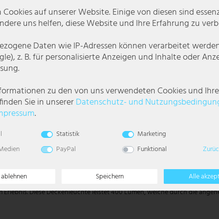
 Cookies auf unserer Website. Einige von diesen sind essenzi
dere uns helfen, diese Website und Ihre Erfahrung zu verb
zogene Daten wie IP-Adressen können verarbeitet werden (
le), z. B. für personalisierte Anzeigen und Inhalte oder An
sung.
nformationen zu den von uns verwendeten Cookies und Ihr
finden Sie in unserer
Daten­schutz- und Nutzungs­bedingun
mpressum
.
l
Statistik
Marketing
 Medien
PayPal
Funktional
Zurüc
iese Deckenlampe punktet mit ihrem originellen Design.
e ablehnen
Speichern
Alle akzep
m runden Design, befestigt auf einer rechteckigen Basis. Die Kombination
em Erlebnis. Diese Deckenleuchte leistet 400 Lumen, welche durch die ang