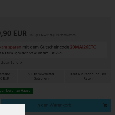
P
9,90 EUR
inkl. ges. MwSt. zzgl.
Versandkosten
tra sparen
mit dem Gutscheincode
20MAI26ETC
t nur für ausgewählte Artikel bis zum 31.05.2026
 dieser Serie
Versand
5 EUR
Newsletter
Kauf auf
Rechnung
und
00 EUR
Gutschein
Raten
gen bei dir zu Hause
In den Warenkorb