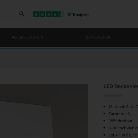
AUSSENLEUCHTEN
VENTILATOREN
LED Deckenleu
Material: Gips,
Farbe: weiß
355° drehbar
0-80° schwenk
LxBxH:19 x 9,7 x