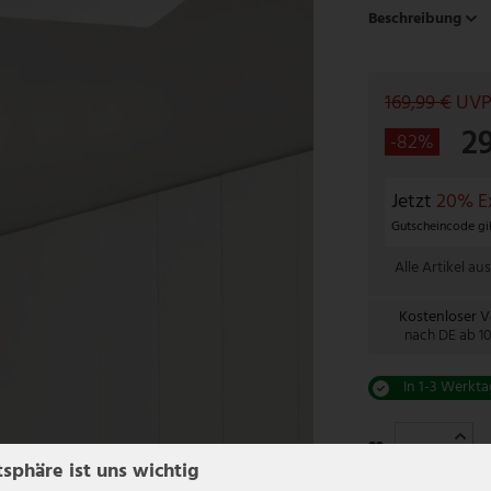
Beschreibung
169,99 €
UV
2
-82%
Jetzt
20% Ex
Gutscheincode gil
Alle Artikel aus
Kostenloser 
nach DE ab 1
In 1-3 Werkta
tsphäre ist uns wichtig