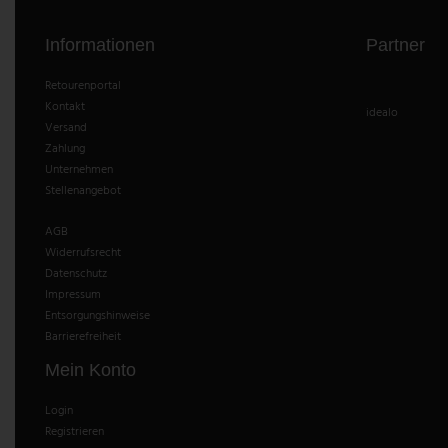
Informationen
Partner
Retourenportal
Kontakt
idealo
Versand
Zahlung
Unternehmen
Stellenangebot
AGB
Widerrufsrecht
Datenschutz
Impressum
Entsorgungshinweise
Barrierefreiheit
Mein Konto
Login
Registrieren