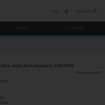
Konto
Warenkorb
% SALE %
TOP MARKEN
chte, weiß, Spot beweglich, CHRISTINE
Artikelnummer
98927
 Chrom
bar
 15 cm