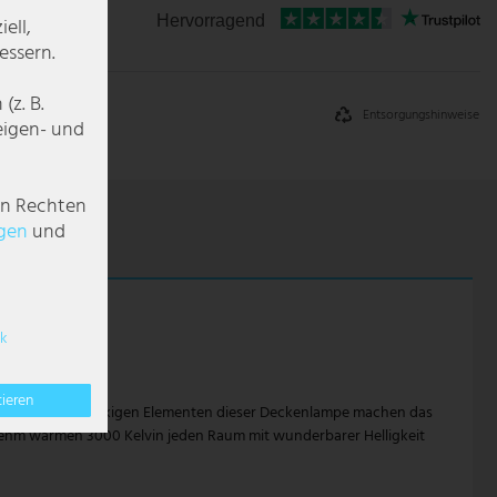
Hervorragend
ell,
essern.
z. B.
Entsorgungshinweise
zeigen- und
en Rechten
g­en
und
k
tieren
 aus runden und eckigen Elementen dieser Deckenlampe machen das
enehm warmen 3000 Kelvin jeden Raum mit wunderbarer Helligkeit