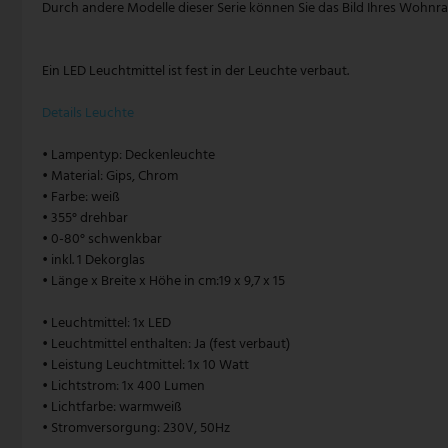
Durch andere Modelle dieser Serie können Sie das Bild Ihres Wohnr
Pendelleuchte Vintage
Paulmann
Ein LED Leuchtmittel ist fest in der Leuchte verbaut.
Pendelleuchte weiß
Philips Lampen
Details Leuchte
Zugpendelleuchten
Rabalux
• Lampentyp: Deckenleuchte
Reality Leuchten
• Material: Gips, Chrom
• Farbe: weiß
Searchlight Lampen
• 355° drehbar
• 0-80° schwenkbar
• inkl. 1 Dekorglas
Sigor
• Länge x Breite x Höhe in cm:19 x 9,7 x 15
Sollux
• Leuchtmittel: 1x LED
• Leuchtmittel enthalten: Ja (fest verbaut)
Spot Light Lampen
• Leistung Leuchtmittel: 1x 10 Watt
• Lichtstrom: 1x 400 Lumen
Steinhauer Lampen
• Lichtfarbe: warmweiß
• Stromversorgung: 230V, 50Hz
Trio Leuchten