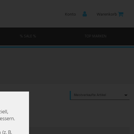
Konto
Warenkorb
% SALE %
TOP MARKEN
ell,
essern.
z. B.