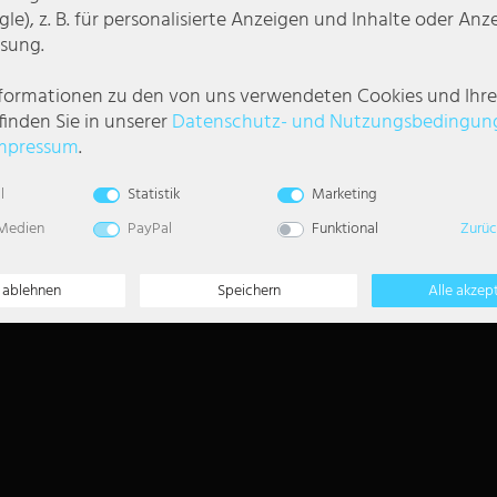
Folgt uns auf
le), z. B. für personalisierte Anzeigen und Inhalte oder An
sung.
nformationen zu den von uns verwendeten Cookies und Ihr
Newsletter
finden Sie in unserer
Daten­schutz- und Nutzungs­bedingun
5€
mpressum
.
5 EUR Gutschein für Ih
Newsletter Anmeldun
l
Statistik
Marketing
 Medien
PayPal
Funktional
Zurüc
Vertrag widerrufen
e ablehnen
Speichern
Alle akzep