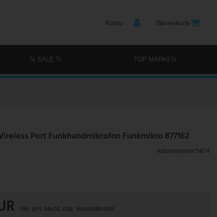
Konto
Warenkorb
% SALE %
TOP MARKEN
Wireless Port Funkhandmikrofon Funkmikro 877162
Artikelnummer
5874
EUR
inkl. ges. MwSt. zzgl.
Versandkosten