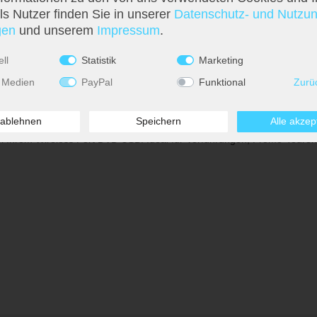
s Nutzer finden Sie in unserer
Daten­schutz- und Nutzu
­en
und unserem
Impressum
.
ll
Statistik
Marketing
 Medien
PayPal
Funktional
Zurü
 ablehnen
Speichern
Alle akzep
ei Ihrem Wireless Port DVD USB. Ideal für Vorführungen, Promo-Touren