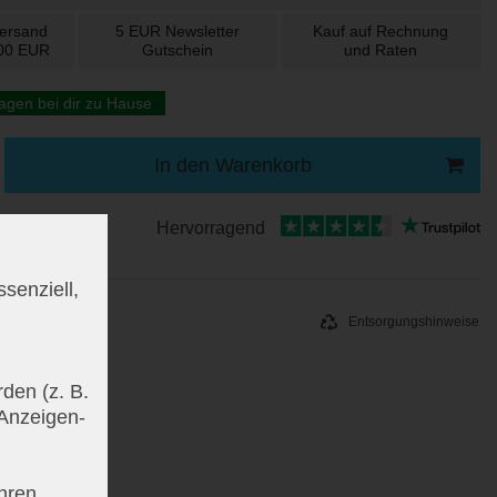
Versand
5 EUR
Newsletter
Kauf auf
Rechnung
100 EUR
Gutschein
und
Raten
agen bei dir zu Hause
In den Warenkorb
Hervorragend
senziell,
Entsorgungshinweise
den (z. B.
 Anzeigen-
hren