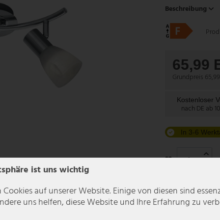
Beschreibung
Prod
65,99
Grundpreis
65,99
Kostenloser 
nach DE ab 1
In 3-6 Werkt
tsphäre ist uns wichtig
 Cookies auf unserer Website. Einige von diesen sind essenzi
dere uns helfen, diese Website und Ihre Erfahrung zu verb