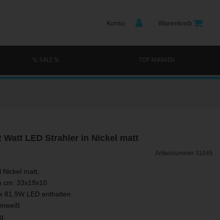
Konto
Warenkorb
% SALE %
TOP MARKEN
 Watt LED Strahler in Nickel matt
Artikelnummer
31045
l Nickel matt,
n cm: 33x19x10
2x 81,9W LED enthalten
armweiß
kg