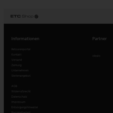
Informationen
Partner
Retourenportal
Kontakt
idealo
Versand
Zahlung
Unternehmen
Stellenangebot
AGB
Widerrufsrecht
Datenschutz
Impressum
Entsorgungshinweise
Barrierefreiheit