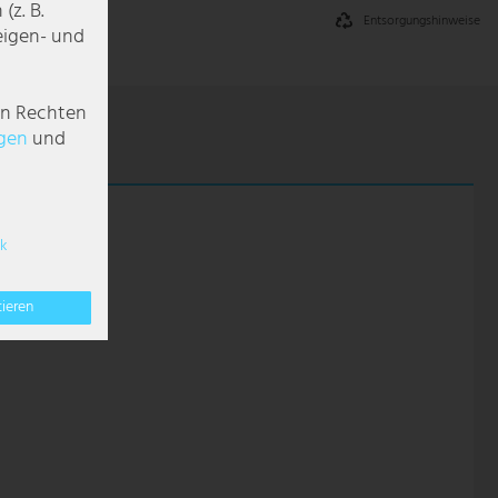
z. B.
Entsorgungshinweise
zeigen- und
en Rechten
g­en
und
k
tieren