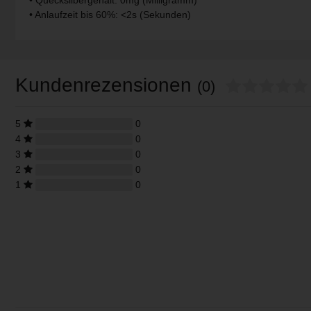
• Anlaufzeit bis 60%: <2s (Sekunden)
V-TAC
Wofi Leuchten
Kundenrezensionen
(0)
5
0
4
0
3
0
2
0
1
0