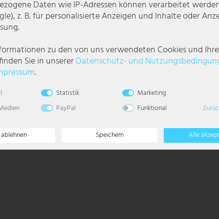
zogene Daten wie IP-Adressen können verarbeitet werden (
le), z. B. für personalisierte Anzeigen und Inhalte oder An
sung.
nformationen zu den von uns verwendeten Cookies und Ihr
finden Sie in unserer
Daten­schutz- und Nutzungs­bedingun
mpressum
.
l
Statistik
Marketing
 Medien
PayPal
Funktional
Zurüc
e ablehnen
Speichern
Alle akzep