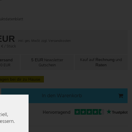
uktdatenblatt
 EUR
inkl. ges. MwSt. zzgl.
Versandkosten
 € / Stück
Kauf auf
und
Newsletter
Rechnung
Versand
5 EUR
00 EUR
Gutschein
Raten
agen bei dir zu Hause
In den Warenkorb
Hervorragend
ell,
essern.