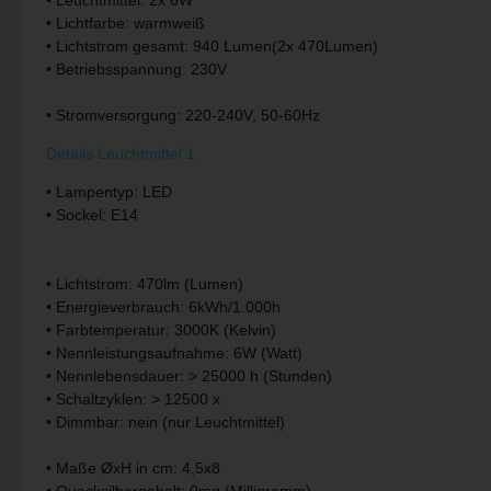
• Lichtfarbe: warmweiß
Pendelleuchte Vintage
Paulmann
• Lichtstrom gesamt: 940 Lumen(2x 470Lumen)
• Betriebsspannung: 230V
Pendelleuchte weiß
Philips Lampen
• Stromversorgung: 220-240V, 50-60Hz
Zugpendelleuchten
Rabalux
Details Leuchtmittel 1
Reality Leuchten
• Lampentyp: LED
• Sockel: E14
Searchlight Lampen
• Lichtstrom: 470lm (Lumen)
Sigor
• Energieverbrauch: 6kWh/1.000h
• Farbtemperatur: 3000K (Kelvin)
Sollux
• Nennleistungsaufnahme: 6W (Watt)
• Nennlebensdauer: > 25000 h (Stunden)
Spot Light Lampen
• Schaltzyklen: > 12500 x
• Dimmbar: nein (nur Leuchtmittel)
Steinhauer Lampen
• Maße ØxH in cm: 4,5x8
Trio Leuchten
• Quecksilbergehalt: 0mg (Milligramm)