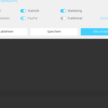
mpressum
.
l
Statistik
Marketing
 Medien
PayPal
Funktional
Zurüc
e ablehnen
Speichern
Alle akzep