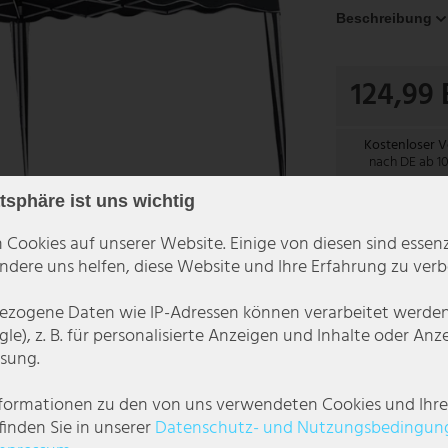
Beschreibung
124,99
Kostenloser 
nach DE ab 1
atsphäre ist uns wichtig
Der Artikel is
 Cookies auf unserer Website. Einige von diesen sind essenzi
dere uns helfen, diese Website und Ihre Erfahrung zu verb
zogene Daten wie IP-Adressen können verarbeitet werden (
le), z. B. für personalisierte Anzeigen und Inhalte oder An
sung.
nformationen zu den von uns verwendeten Cookies und Ihr
finden Sie in unserer
Daten­schutz- und Nutzungs­bedingun