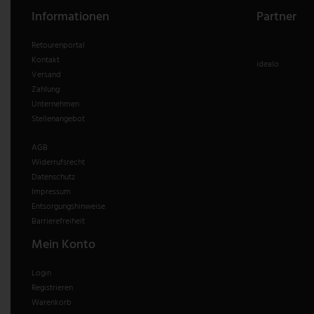
Informationen
Partner
V-TAC
Retourenportal
Wofi Leuchten
Kontakt
idealo
Versand
Zahlung
Unternehmen
Stellenangebot
AGB
Widerrufsrecht
Datenschutz
Impressum
Entsorgungshinweise
Barrierefreiheit
Mein Konto
Login
Registrieren
Warenkorb