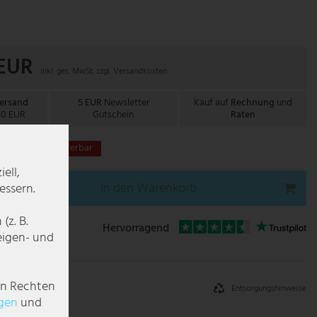
 EUR
inkl. ges. MwSt. zzgl.
Versandkosten
Versand
5 EUR
Newsletter
Kauf auf
Rechnung
und
00 EUR
Gutschein
Raten
t derzeit nicht lieferbar
ell,
In den Warenkorb
essern.
z. B.
Hervorragend
zeigen- und
en Rechten
Entsorgungshinweise
g­en
und