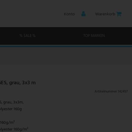
Konto
Warenkorb
% SALE %
TOP MARKEN
ES, grau, 3x3 m
Artikelnummer
142457
, grau, 3x3m,
Polyester 160g
r 160g/m²
Polyester 160g/m²