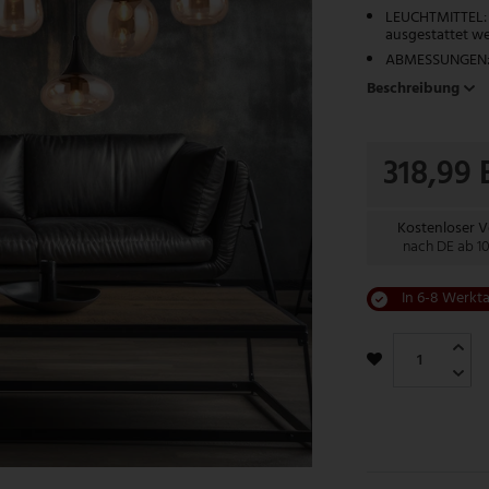
LEUCHTMITTEL: D
ausgestattet we
ABMESSUNGEN: Lä
Beschreibung
318,99
Kostenloser 
nach DE ab 1
In 6-8 Werkta