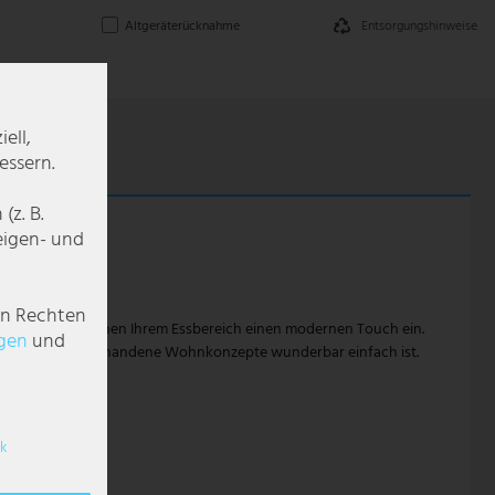
Entsorgungshinweise
Altgeräterücknahme
ell,
essern.
z. B.
zeigen- und
en Rechten
osphäre und hauchen Ihrem Essbereich einen modernen Touch ein.
g­en
und
Integrieren in vorhandene Wohnkonzepte wunderbar einfach ist.
k