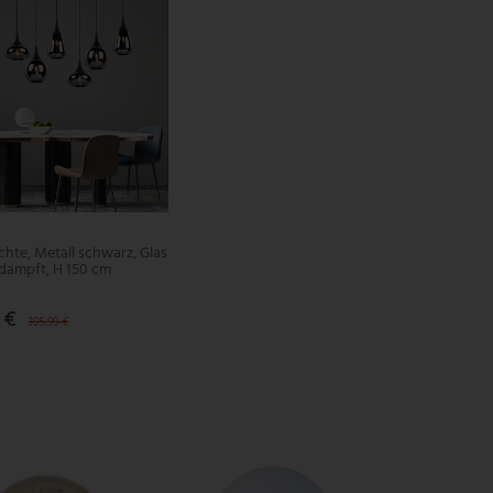
hte, Metall schwarz, Glas
dampft, H 150 cm
 €
395,99 €