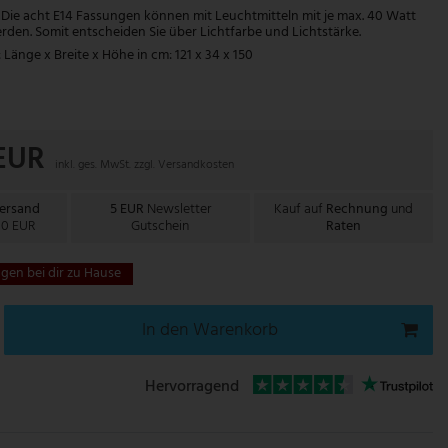
ie acht E14 Fassungen können mit Leuchtmitteln mit je max. 40 Watt
rden. Somit entscheiden Sie über Lichtfarbe und Lichtstärke.
nge x Breite x Höhe in cm: 121 x 34 x 150
 EUR
inkl. ges. MwSt. zzgl.
Versandkosten
Versand
5 EUR
Newsletter
Kauf auf
Rechnung
und
00 EUR
Gutschein
Raten
gen bei dir zu Hause
In den Warenkorb
Hervorragend