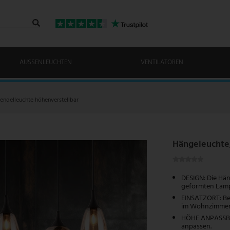
AUSSENLEUCHTEN
VENTILATOREN
endelleuchte höhenverstellbar
Hängeleuchte,
DESIGN: Die Hän
geformten Lampe
EINSATZORT: Bes
im Wohnzimmer, 
HÖHE ANPASSBAR
anpassen.