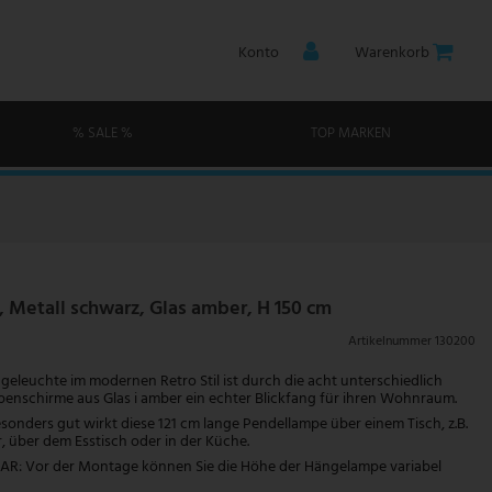
Konto
Warenkorb
% SALE %
TOP MARKEN
 Metall schwarz, Glas amber, H 150 cm
Artikelnummer
130200
geleuchte im modernen Retro Stil ist durch die acht unterschiedlich
nschirme aus Glas i amber ein echter Blickfang für ihren Wohnraum.
onders gut wirkt diese 121 cm lange Pendellampe über einem Tisch, z.B.
über dem Esstisch oder in der Küche.
: Vor der Montage können Sie die Höhe der Hängelampe variabel