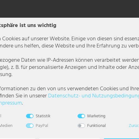
tsphäre ist uns wichtig
 Cookies auf unserer Website. Einige von diesen sind essenzi
dere uns helfen, diese Website und Ihre Erfahrung zu verb
zogene Daten wie IP-Adressen können verarbeitet werden (
le), z. B. für personalisierte Anzeigen und Inhalte oder An
sung.
Eyecatcher in Ihrem Wohnbereich!
nformationen zu den von uns verwendeten Cookies und Ihr
ion aus Metall und Glas sorgen für eine schöne und einzigartige Lichtatm
finden Sie in unserer
Daten­schutz- und Nutzungs­bedingun
er Farbe Amber gibt es viel Spielraum für weitere Farbtöne, wodurch das 
mpressum
.
l
Statistik
Marketing
 Medien
PayPal
Funktional
Zurüc