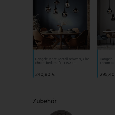
V-TAC
Wofi Leuchten
Hängeleuchte, Metall schwarz, Glas
Hängeleuc
chrom bedampft, H 150 cm
chrom be
240,80 €
295,40
Zubehör