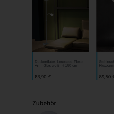
V-TAC
Wofi Leuchten
Deckenfluter, Lesespot, Flexo-
Stehleuch
Arm, Glas weiß, H 180 cm
Flexoarm
83,90 €
89,50 
Zubehör