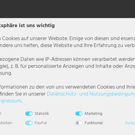
tsphäre ist uns wichtig
 Cookies auf unserer Website. Einige von diesen sind essenzi
dere uns helfen, diese Website und Ihre Erfahrung zu verb
zogene Daten wie IP-Adressen können verarbeitet werden (
le), z. B. für personalisierte Anzeigen und Inhalte oder An
sung.
nformationen zu den von uns verwendeten Cookies und Ihr
finden Sie in unserer
Daten­schutz- und Nutzungs­bedingun
genden Materialkombination.
mpressum
.
tgold im inneren dieser Lampenschirme sorgt für ein besonderes Lic
 (max.40W). Aufgrund ihrer Stromersparnis und Langlebigkeit empfehle
l
Statistik
Marketing
 Medien
PayPal
Funktional
Zurüc