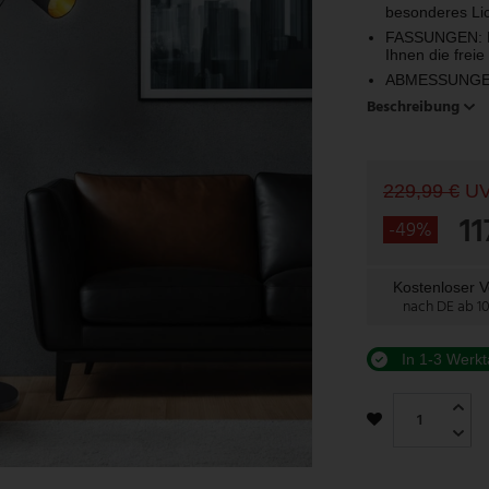
besonderes Lic
FASSUNGEN: Di
Ihnen die frei
ABMESSUNGEN: 
Beschreibung
229,99 €
U
1
-49%
Kostenloser 
nach DE ab 1
In 1-3 Werkt