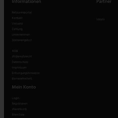
Informationen
Partner
Retourenportal
Kontakt
idealo
Versand
Zahlung
Unternehmen
Stellenangebot
AGB
Widerrufsrecht
Datenschutz
Impressum
Entsorgungshinweise
Barrierefreiheit
Mein Konto
Login
Registrieren
Warenkorb
Merkliste