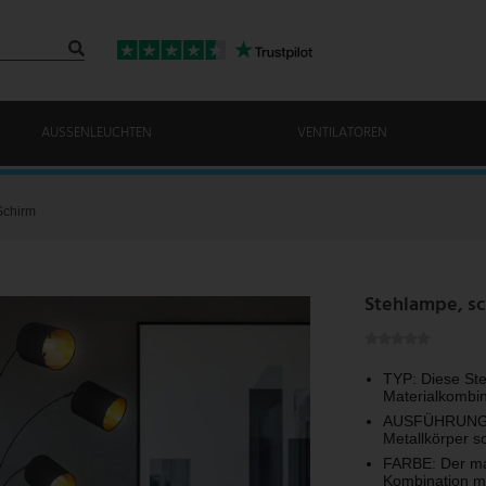
AUSSENLEUCHTEN
VENTILATOREN
Schirm
Stehlampe, sc
TYP: Diese Ste
Materialkombin
AUSFÜHRUNG: F
Metallkörper so
FARBE: Der ma
Kombination mi