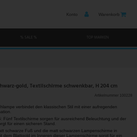
Konto
Warenkorb
% SALE %
TOP MARKEN
hwarz-gold, Textilschirme schwenkbar, H 204 cm
Artikelnummer
100228
hlampe verbindet den klassischen Stil mit einer aufregenden
ation.
ünf Textilschirme sorgen für ausreichend Beleuchtung und der
rgt für einen sicheren Stand.
tt schwarze Fuß und die matt schwarzen Lampenschirme in
t dem Blattgold im Inneren dieser Lampenschirme sorgt für ein