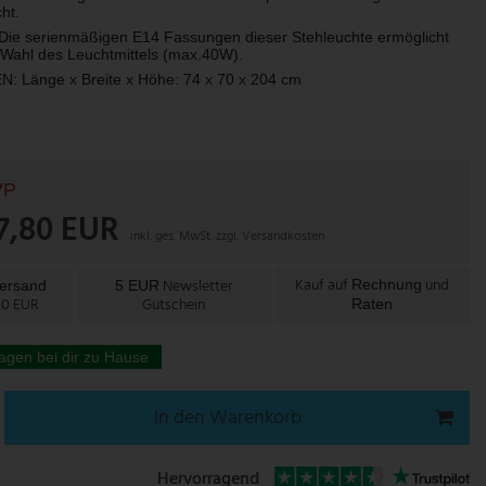
ht.
e serienmäßigen E14 Fassungen dieser Stehleuchte ermöglicht
e Wahl des Leuchtmittels (max.40W).
Länge x Breite x Höhe: 74 x 70 x 204 cm
VP
17,80 EUR
inkl. ges. MwSt. zzgl.
Versandkosten
Kauf auf
und
Newsletter
Rechnung
Versand
5 EUR
00 EUR
Gutschein
Raten
agen bei dir zu Hause
In den Warenkorb
Hervorragend