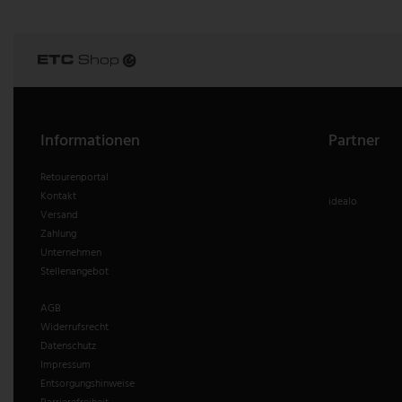
V-TAC
Wofi Leuchten
Informationen
Partner
Retourenportal
Kontakt
idealo
Versand
Zahlung
Unternehmen
Stellenangebot
AGB
Widerrufsrecht
Datenschutz
Impressum
Entsorgungshinweise