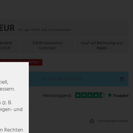
 EUR
inkl. ges. MwSt. zzgl.
Versandkosten
Versand
5 EUR
Newsletter
Kauf auf
Rechnung
und
00 EUR
Gutschein
Raten
t derzeit nicht lieferbar
In den Warenkorb
ell,
essern.
Hervorragend
z. B.
zeigen- und
Entsorgungshinweise
en Rechten