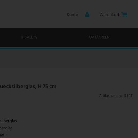
Konto
Warenkorb
% SALE %
TOP MARKEN
uecksilberglas, H 75 cm
Artikelnummer
138451
silberglas
berglas
n: 1