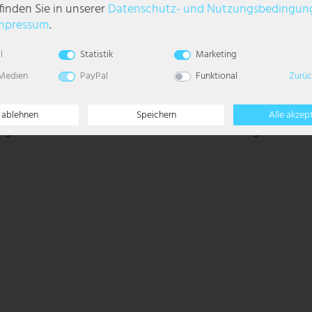
finden Sie in unserer
Daten­schutz- und Nutzungs­bedingun
mpressum
.
l
Statistik
Marketing
 Medien
PayPal
Funktional
Zurüc
e ablehnen
Speichern
Alle akzep
igem Leinenschirm mit silberner Zierleiste und Endstück aus gebürstetem N