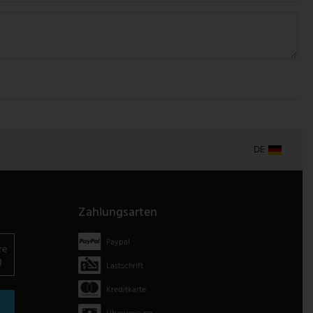
DE
Zahlungsarten
Paypal
re
g
Lastschrift
Kreditkarte