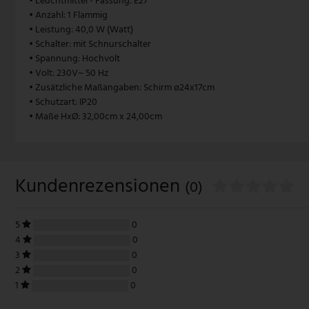
• Leuchtmittel - Fassung: E27
• Anzahl: 1 Flammig
Pendelleuchte Vintage
Paulmann
• Leistung: 40,0 W (Watt)
• Schalter: mit Schnurschalter
Pendelleuchte weiß
Philips Lampen
• Spannung: Hochvolt
• Volt: 230V~ 50 Hz
Zugpendelleuchten
Rabalux
• Zusätzliche Maßangaben: Schirm ø24x17cm
• Schutzart: IP20
• Maße HxØ: 32,00cm x 24,00cm
Reality Leuchten
Searchlight Lampen
Kundenrezensionen
Sigor
(0)
Sollux
5
0
4
0
Spot Light Lampen
3
0
2
0
Steinhauer Lampen
1
0
Trio Leuchten