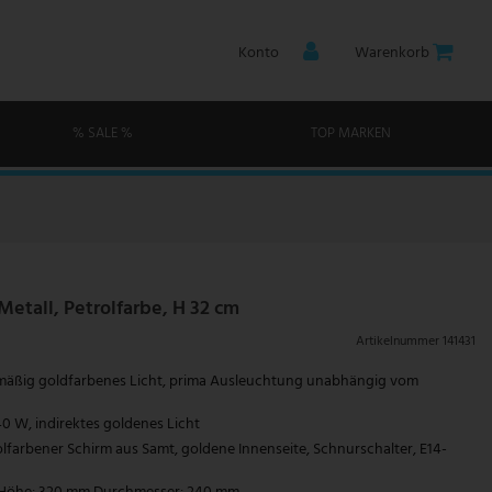
Konto
Warenkorb
% SALE %
TOP MARKEN
Metall, Petrolfarbe, H 32 cm
Artikelnummer
141431
chmäßig goldfarbenes Licht, prima Ausleuchtung unabhängig vom
40 W, indirektes goldenes Licht
lfarbener Schirm aus Samt, goldene Innenseite, Schnurschalter, E14-