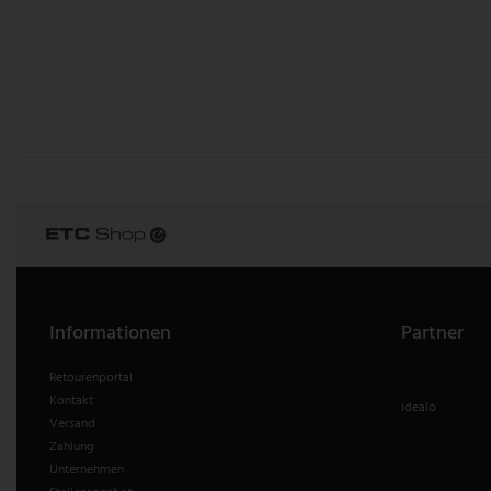
V-TAC
Wofi Leuchten
Informationen
Partner
Retourenportal
Kontakt
idealo
Versand
Zahlung
Unternehmen