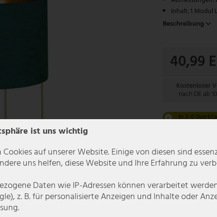
Abmessungen: 
Inhalt: 1 Modul 
Beschreibung
40,99 
Kostenloser 
nach DE ab 1
In 3-6 Werkta
tsphäre ist uns wichtig
 Cookies auf unserer Website. Einige von diesen sind essenzi
dere uns helfen, diese Website und Ihre Erfahrung zu verb
zogene Daten wie IP-Adressen können verarbeitet werden (
le), z. B. für personalisierte Anzeigen und Inhalte oder An
sung.