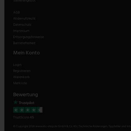
Stellenangebot
AGB
Widerrufsrecht
Datenschutz
Impressum
Entsorgungshinweise
Barrierefreiheit
Mein Konto
Login
Registrieren
Warenkorb
Merkliste
Bewertung
TrustScore
4.5
© Copyright 2026 www.etc-shop.de GmbH & Co. KG | Technische Änderungen, Tippfehler und Irrtum 