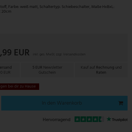
stoff, Farbe: weiß matt, Schaltertyp: Schiebeschalter, Maße HxBxL:
x 20cm
0,99 EUR
inkl. ges. MwSt. zzgl.
Versandkosten
Versand
5 EUR
Newsletter
Kauf auf
Rechnung
und
00 EUR
Gutschein
Raten
gen bei dir zu Hause
In den Warenkorb
Hervorragend