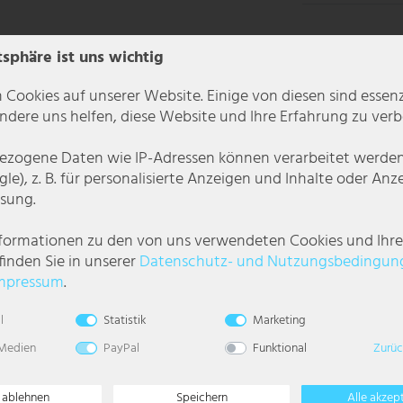
tsphäre ist uns wichtig
 Cookies auf unserer Website. Einige von diesen sind essenzi
dere uns helfen, diese Website und Ihre Erfahrung zu verb
zogene Daten wie IP-Adressen können verarbeitet werden (
le), z. B. für personalisierte Anzeigen und Inhalte oder An
sung.
ch von Magie. Der opale Kunststoffschirm in Einhorn-Form sorgt für ein sa
nformationen zu den von uns verwendeten Cookies und Ihr
ttet, können Sie die Beleuchtung nach Belieben anpassen. Ideal für Kinderz
finden Sie in unserer
Daten­schutz- und Nutzungs­bedingun
mpressum
.
l
Statistik
Marketing
 Medien
PayPal
Funktional
Zurüc
e ablehnen
Speichern
Alle akzep