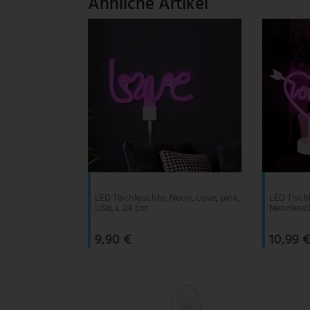
Ähnliche Artikel
V-TAC
Wofi Leuchten
LED Tischleuchte, Neon, Love, pink,
LED Tisch
USB, L 24 cm
Neonleuch
9,90 €
10,99 