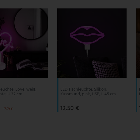
leuchte, Love, weiß,
LED Tischleuchte, Silikon,
te, H 32 cm
Kussmund, pink, USB, L 45 cm
€
12,50 €
17,99 €