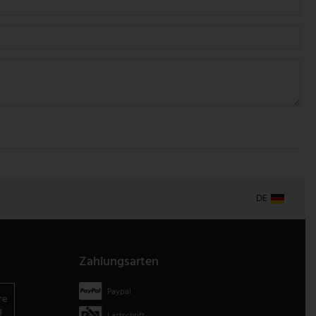
DE
Zahlungsarten
Paypal
re
g
Lastschrift