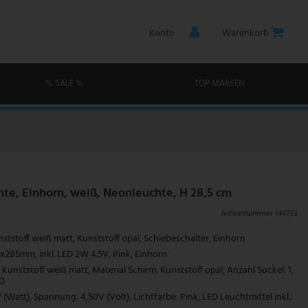
Konto
Warenkorb
% SALE %
TOP MARKEN
hte, Einhorn, weiß, Neonleuchte, H 28,5 cm
Artikelnummer
144733
nststoff weiß matt, Kunststoff opal, Schiebeschalter, Einhorn
285mm, inkl. LED 2W 4.5V, Pink, Einhorn
Kunststoff weiß matt, Material Schirm: Kunststoff opal, Anzahl Sockel: 1,
ED
(Watt), Spannung: 4,50V (Volt), Lichtfarbe: Pink, LED Leuchtmittel inkl.: