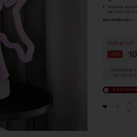
Ja
Material: Kunst
28,5cm x 10cm 
Beschreibung
17,99 €
UVP
1
-39%
Kostenloser 
nach DE ab 1
In 6-8 Werkta