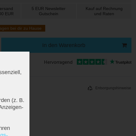
Versand
5 EUR
Newsletter
Kauf auf
Rechnung
100 EUR
Gutschein
und
Raten
agen bei dir zu Hause
In den Warenkorb
Hervorragend
senziell,
Entsorgungshinweise
den (z. B.
 Anzeigen-
hren
ngs­