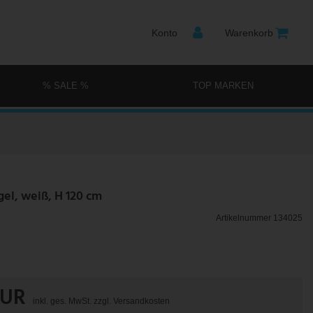
Konto
Warenkorb
% SALE %
TOP MARKEN
el, weiß, H 120 cm
Artikelnummer
134025
EUR
inkl. ges. MwSt. zzgl.
Versandkosten