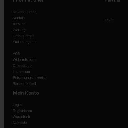
Informationen
Partner
V-TAC
Retourenportal
Kontakt
idealo
Wofi Leuchten
Versand
Zahlung
Unternehmen
Stellenangebot
AGB
Widerrufsrecht
Datenschutz
Impressum
Entsorgungshinweise
Barrierefreiheit
Mein Konto
Login
Registrieren
Warenkorb
Merkliste